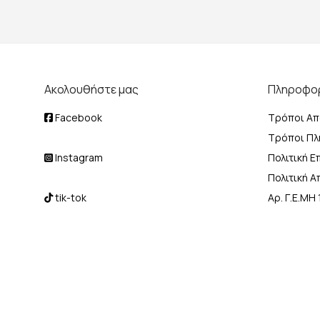
Ακολουθήστε μας
Πληροφο
Facebook
Τρόποι Απ
Τρόποι Π
Instagram
Πολιτική 
Πολιτική 
tik-tok
Αρ. Γ.Ε.Μ