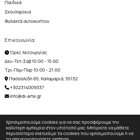
Παιδικά
Σκουλαρίκια
Φυλαχτά αυτοκινήτου
Επικοινωνία
Ώρες λειτουργίας
Δευ-Τετ-Σαβ 10:00 - 15:00
Τρι-Πεμ-Παρ 10:00 - 21:00
Πασσαλίδη 65, Καλαμαριά, 55132
+302314009337
info@di-arte.gr
Χρησιμοποιούμε cookies για να σας προσφέρουμε την
καλύτερη εμπειρία στον ιστότοπό μας. Μπορείτε να μάθετε
περισσότερα σχετικά με τα cookies που χρησιμοποιούμε ή να
© 2026 Designed and Developed by
MediaBox.
All rights
τα απενεργοποιήσετε
settings
.