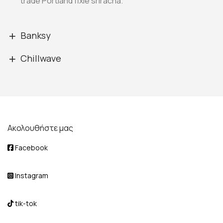
trade Portland fixie sriracha.
Banksy
Chillwave
Ακολουθήστε μας
Facebook
Instagram
tik-tok