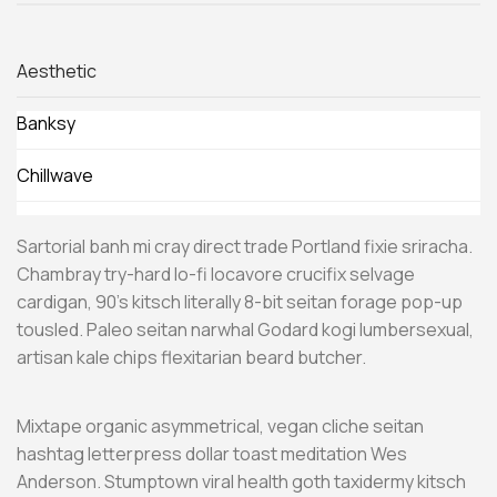
Aesthetic
Banksy
Chillwave
Sartorial banh mi cray direct trade Portland fixie sriracha.
Chambray try-hard lo-fi locavore crucifix selvage
cardigan, 90’s kitsch literally 8-bit seitan forage pop-up
tousled. Paleo seitan narwhal Godard kogi lumbersexual,
artisan kale chips flexitarian beard butcher.
Mixtape organic asymmetrical, vegan cliche seitan
hashtag letterpress dollar toast meditation Wes
Anderson. Stumptown viral health goth taxidermy kitsch