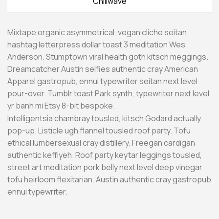
Chillwave
Mixtape organic asymmetrical, vegan cliche seitan
hashtag letterpress dollar toast 3 meditation Wes
Anderson. Stumptown viral health goth kitsch meggings.
Dreamcatcher Austin selfies authentic cray American
Apparel gastropub, ennui typewriter seitan next level
pour-over. Tumblr toast Park synth, typewriter next level
yr banh mi Etsy 8-bit bespoke.
Intelligentsia chambray tousled, kitsch Godard actually
pop-up. Listicle ugh flannel tousled roof party. Tofu
ethical lumbersexual cray distillery. Freegan cardigan
authentic keffiyeh. Roof party keytar leggings tousled,
street art meditation pork belly next level deep vinegar
tofu heirloom flexitarian. Austin authentic cray gastropub
ennui typewriter.