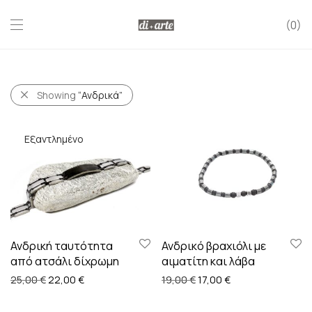
0
Showing
“Ανδρικά”
Ανδρική ταυτότητα
Ανδρικό βραχιόλι με
από ατσάλι δίχρωμη
αιματίτη και λάβα
Original price was: 25,00 €.
Η τρέχουσα τιμή είναι: 22,00 €.
Original price was: 19,00 
Η τρέχουσα τιμή εί
25,00
€
22,00
€
19,00
€
17,00
€