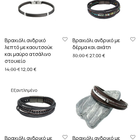
Βραχιόλι ανδρικό
Βραχιόλι ανδρικό με
λεπτό με καουτσούκ
δέρμα και αχάτη
και μαύρο ατσάλινο
Original price was: 30,00
Η τρέχουσα τιμή ε
30,00
€
27,00
€
στοιχείο
Original price was: 14,00 €.
Η τρέχουσα τιμή είναι: 12,00 €.
14,00
€
12,00
€
Βραχιόλι ανδρικό με
Βραχιόλι ανδρικό με