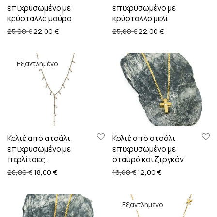
επιχρυσωμένο με
επιχρυσωμένο με
κρύσταλλο μαύρο
κρύσταλλο μελί
Original price was: 25,00 €.
Η τρέχουσα τιμή είναι: 22,00 €.
Original price was: 25,00
Η τρέχουσα τιμή 
25,00
€
22,00
€
25,00
€
22,00
€
Κολιέ από ατσάλι
Κολιέ από ατσάλι
επιχρυσωμένο με
επιχρυσωμένο με
περλίτσες .
σταυρό και ζιργκόν
Original price was: 20,00 €.
Η τρέχουσα τιμή είναι: 18,00 €.
Original price was: 16,00 
Η τρέχουσα τιμή ε
20,00
€
18,00
€
16,00
€
12,00
€