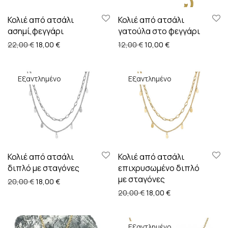
Κολιέ από ατσάλι
Κολιέ από ατσάλι
ασημί,φεγγάρι
γατούλα στο φεγγάρι
Original price was: 22,00 €.
Η τρέχουσα τιμή είναι: 18,00 €.
Original price was: 12,00 
Η τρέχουσα τιμή ε
22,00
€
18,00
€
12,00
€
10,00
€
Κολιέ από ατσάλι
Κολιέ από ατσάλι
διπλό με σταγόνες
επιχρυσωμένο διπλό
με σταγόνες
Original price was: 20,00 €.
Η τρέχουσα τιμή είναι: 18,00 €.
20,00
€
18,00
€
Original price was: 20,00
Η τρέχουσα τιμή ε
20,00
€
18,00
€