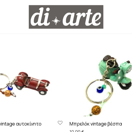
intage αυτοκίνητο
Μπρελόκ vintage βέσπα
10,00
€