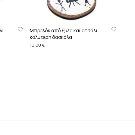
λι
Μπρελόκ από ξύλο και ατσάλι
καλύτερη δασκάλα
10,00
€