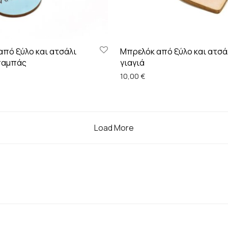
πό ξύλο και ατσάλι
Μπρελόκ από ξύλο και ατσά
παμπάς
γιαγιά
10,00
€
Load More