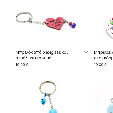
Μπρελόκ από plexiglass και
Μπρελόκ α
ατσάλι για τη μαμά
στον κόσ
10,00
€
10,00
€