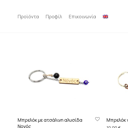
Προϊόντα
Προφίλ
Επικοινωνία
Mπρελόκ με ατσάλινη αλυσίδα
Μπρελόκ v
Νονός
10,00
€