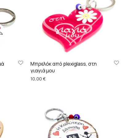
μά
Μπρελόκ από plexiglass, στη
γιαγιά μου
10,00
€