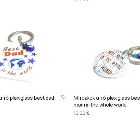
πό plexiglass best dad
Μπρελόκ από plexiglass bes
mom in the whole world
10,00
€