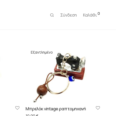
0
Σύνδεση
Καλάθι
Μπρελόκ vintage ραπτομηχανή
10,00
€