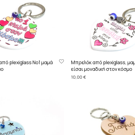
πό plexiglass Νο1 μαμά
Μπρελόκ από plexiglass, μα
μο
είσαι μοναδική στον κόσμο
10,00
€