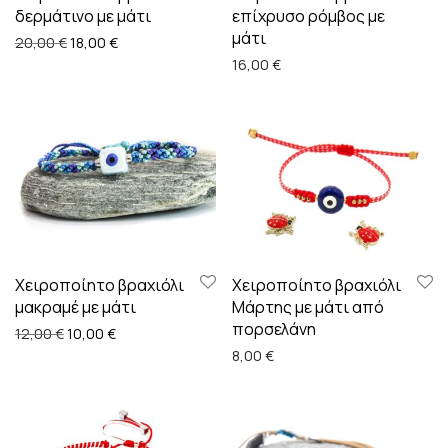
δερμάτινο με μάτι
επίχρυσο ρόμβος με
μάτι
Original price was: 20,00 €.
Η τρέχουσα τιμή είναι: 18,00 €.
20,00
€
18,00
€
16,00
€
Χειροποίητο βραχιόλι
Χειροποίητο βραχιόλι
μακραμέ με μάτι
Μάρτης με μάτι από
πορσελάνη
Original price was: 12,00 €.
Η τρέχουσα τιμή είναι: 10,00 €.
12,00
€
10,00
€
8,00
€