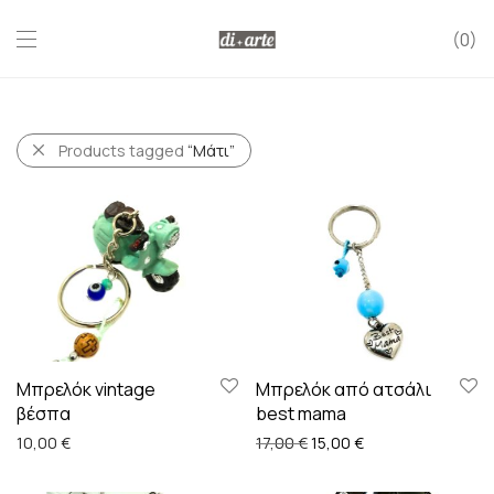
0
Products tagged
“Μάτι”
Μπρελόκ vintage
Μπρελόκ από ατσάλι
βέσπα
best mama
Original price was: 17,00 €
Η τρέχουσα τιμή εί
10,00
€
17,00
€
15,00
€