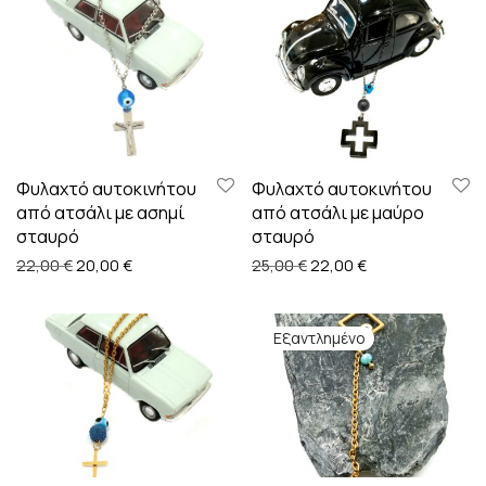
Φυλαχτό αυτοκινήτου
Φυλαχτό αυτοκινήτου
από ατσάλι με ασημί
από ατσάλι με μαύρο
σταυρό
σταυρό
Original price was: 22,00 €.
Η τρέχουσα τιμή είναι: 20,00 €.
Original price was: 25,00
Η τρέχουσα τιμή 
22,00
€
20,00
€
25,00
€
22,00
€