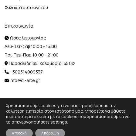
Φυλαχτά αυτοκινήτου
Επικοινωνία
Ώρες λειτουργίας
Δευ-Τετ-Σαβ 10:00 - 15:00
Τρι-Πεμ-Παρ 10:00 - 21:00
Πασσαλίδη 65, Καλαμαριά, 55132
+302314009337
info@di-arte.gr
Χρησιμοποιούμε cookies για να σας προσφέρουμε την
καλύτερη εμπειρία στον ιστότοπό μας. Μπορείτε να μάθετε
περισσότερα σχετικά με τα cookies που χρησιμοποιούμε ή να
© 2026 Designed and Developed by
MediaBox.
All rights
τα απενεργοποιήσετε
settings
.
reserved.
Αποδοχή
Απόρριψη