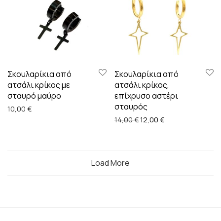
Σκουλαρίκια από
Σκουλαρίκια από
ατσάλι κρίκος με
ατσάλι κρίκος,
σταυρό μαύρο
επίχρυσο αστέρι
σταυρός
10,00
€
Original price was: 14,00 
Η τρέχουσα τιμή ε
14,00
€
12,00
€
Load More