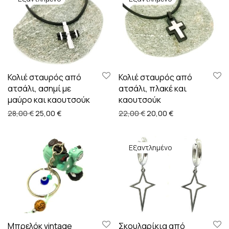
Κολιέ σταυρός από
Κολιέ σταυρός από
ατσάλι, ασημί με
ατσάλι, πλακέ και
μαύρο και καουτσούκ
καουτσούκ
Original price was: 28,00 €.
Η τρέχουσα τιμή είναι: 25,00 €.
Original price was: 22,00
Η τρέχουσα τιμή 
28,00
€
25,00
€
22,00
€
20,00
€
Μπρελόκ vintage
Σκουλαρίκια από