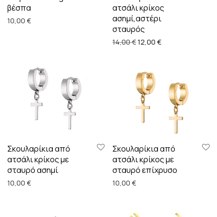
βέσπα
ατσάλι κρίκος
ασημί,αστέρι
10,00
€
σταυρός
Original price was: 14,00 
Η τρέχουσα τιμή ε
14,00
€
12,00
€
Σκουλαρίκια από
Σκουλαρίκια από
ατσάλι κρίκος με
ατσάλι κρίκος με
σταυρό ασημί
σταυρό επίχρυσο
10,00
€
10,00
€