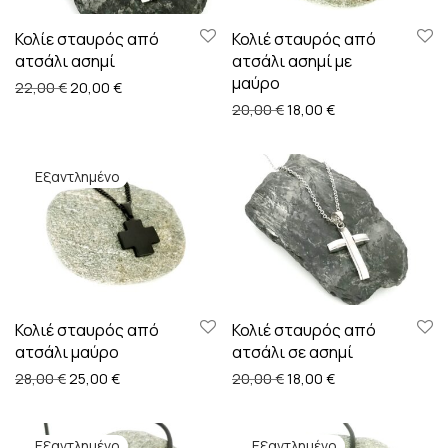
Κολίε σταυρός από
Κολιέ σταυρός από
ατσάλι ασημί
ατσάλι ασημί με
μαύρο
Original price was: 22,00 €.
Η τρέχουσα τιμή είναι: 20,00 €.
22,00
€
20,00
€
Original price was: 20,00
Η τρέχουσα τιμή ε
20,00
€
18,00
€
Κολιέ σταυρός από
Κολιέ σταυρός από
ατσάλι μαύρο
ατσάλι σε ασημί
Original price was: 28,00 €.
Η τρέχουσα τιμή είναι: 25,00 €.
Original price was: 20,00
Η τρέχουσα τιμή ε
28,00
€
25,00
€
20,00
€
18,00
€