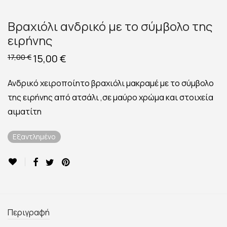
Βραχιόλι ανδρικό με το σύμβολο της
ειρήνης
Original
15,00
€
Η
17,00
€
price
τρέχουσα
was:
τιμή
17,00 €.
είναι:
Ανδρικό χειροποίητο βραχιόλι μακραμέ με το σύμβολο
15,00 €.
της ειρήνης από ατσάλι ,σε μαύρο χρώμα και στοιχεία
αιματίτη
Εξαντλημένο
Περιγραφή