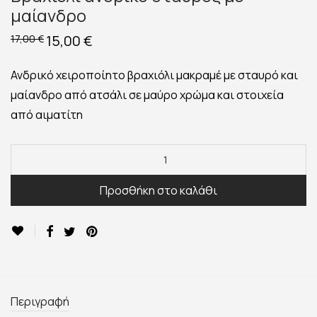
μαίανδρο
Original
15,00
€
Η
17,00
€
price
τρέχουσα
was:
τιμή
17,00 €.
είναι:
Ανδρικό χειροποίητο βραχιόλι μακραμέ με σταυρό και
15,00 €.
μαίανδρο από ατσάλι σε μαύρο χρώμα και στοιχεία
από αιματίτη
Προσθήκη στο καλάθι
Περιγραφή