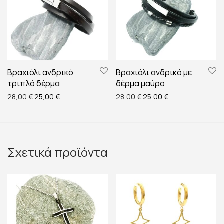
Βραχιόλι ανδρικό
Βραχιόλι ανδρικό με
τριπλό δέρμα
δέρμα μαύρο
Original price was: 28,00 €.
Η τρέχουσα τιμή είναι: 25,00 €.
Original price was: 28,00
Η τρέχουσα τιμή ε
28,00
€
25,00
€
28,00
€
25,00
€
Σχετικά προϊόντα