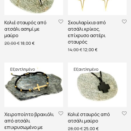
Κολιέ σταυρός από
Σκουλαρίκια από
ατσάλι ασημί με
ατσάλι κρίκος,
μαύρο
επίχρυσο αστέρι
σταυρός
Original price was: 20,00 €.
Η τρέχουσα τιμή είναι: 18,00 €.
20,00
€
18,00
€
Original price was: 14,00 
Η τρέχουσα τιμή ε
14,00
€
12,00
€
Χειροποίητο βραχιόλι
Κολιέ σταυρός από
από ατσάλι
ατσάλι μαύρο
επιχρυσωμένο με
Original price was: 28,00
Η τρέχουσα τιμή ε
28,00
€
25,00
€