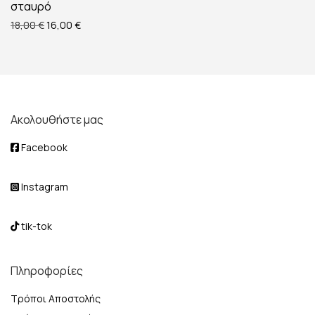
σταυρό
Original price was: 18,00 €.
Η τρέχουσα τιμή είναι: 16,00 €.
18,00
€
16,00
€
Ακολουθήστε μας
Facebook
Instagram
tik-tok
Πληροφορίες
Τρόποι Αποστολής