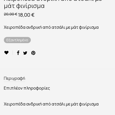
μάτ φινίρισμα
Original
18,00
€
Η
20,00
€
price
τρέχουσα
was:
τιμή
20,00 €.
είναι:
Χειροπέδα ανδρική από ατσάλι με μάτ φινίρισμα
18,00 €.
Εξαντλημένο
Περιγραφή
Επιπλέον πληροφορίες
Χειροπέδα ανδρική από ατσάλι με μάτ φινίρισμα