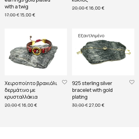
with a twig
Original price was: 20,00
Η τρέχουσα τιμή ε
20,00
€
16,00
€
Original price was: 17,00 €.
Η τρέχουσα τιμή είναι: 15,00 €.
17,00
€
15,00
€
Χειροποίητο βραχιόλι
925 sterling silver
δερμάτινο με
bracelet with gold
κρυσταλλάκια
plating
Original price was: 20,00 €.
Η τρέχουσα τιμή είναι: 16,00 €.
Original price was: 30,00
Η τρέχουσα τιμή ε
20,00
€
16,00
€
30,00
€
27,00
€