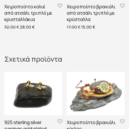
Χειροποίητο κολιέ
Χειροποίητο βραχιόλι
από ατσάλι τριπλό με
από ατσάλι τριπλό με
κρυσταλλάκια
κρύσταλλα
Original price was: 32,00 €.
Η τρέχουσα τιμή είναι: 28,00 €.
Original price was: 17,00 €
Η τρέχουσα τιμή εί
32,00
€
28,00
€
17,00
€
15,00
€
Σχετικά προϊόντα
925 sterling silver
Χειροποίητο βραχιόλι
earrings gold plated
κύκλος