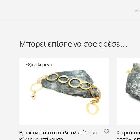
Κω
Μπορεί επίσης να σας αρέσει…
Βραχιόλι από ατσάλι, αλυσίδα με
Χειροποί
κύκλoυς, επίχρυση
ατσάλι ε