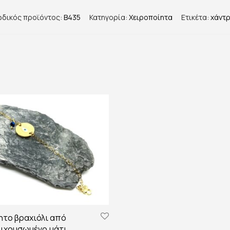
δικός προϊόντος:
B435
Κατηγορία:
Χειροποίητα
Ετικέτα:
χάντ
ητο βραχιόλι από
πιχρυσωμένο,μάτι