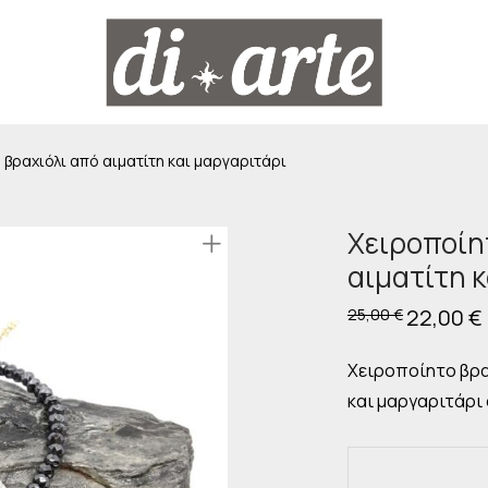
 βραχιόλι από αιματίτη και μαργαριτάρι
Χειροποίη
αιματίτη 
Original
22,00
€
25,00
€
price
was:
25,00 €.
ε
Χειροποίητο βρα
και μαργαριτάρι