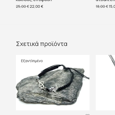
Original price was: 25,00 €.
Η τρέχουσα τιμή είναι: 22,00 €.
Orig
25,00
€
22,00
€
18,00
€
15,
Σχετικά προϊόντα