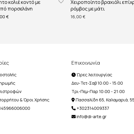
το κολιέ κοντό με
Χειροποίητο βραχιόλι επίχ
από πορσελάνη
ρόμβος με μάτι
ginal price was: 35,00 €.
Η τρέχουσα τιμή είναι: 28,00 €.
,00
€
16,00
€
ρίες
Επικοινωνία
οστολής
Ώρες λειτουργίας
ληρωμής
Δευ-Τετ-Σαβ 10:00 - 15:00
Επιστροφών
Τρι-Πεμ-Παρ 10:00 - 21:00
Απορρήτου & Όροι Χρήσης
Πασσαλίδη 65, Καλαμαριά, 5
Η 145966006000
+302314009337
info@di-arte.gr