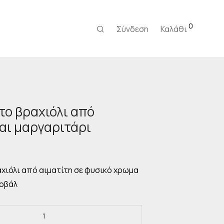
0
Σύνδεση
Καλάθι
το βραχιόλι από
και μαργαριτάρι
Η
τρέχουσα
τιμή
ίναι:
χιόλι από αιματίτη σε φυσικό χρωμα
22,00 €.
 οβάλ