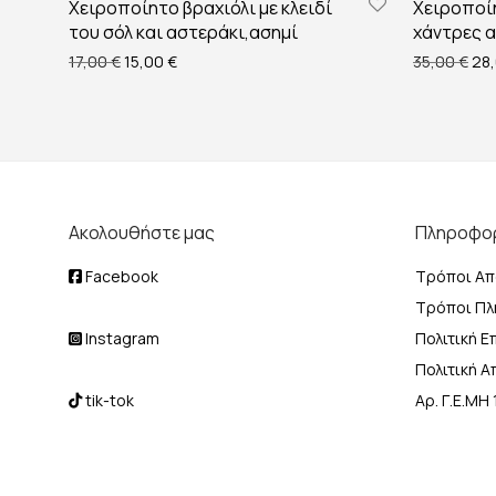
Χειροποίητο βραχιόλι με κλειδί
Χειροποίη
του σόλ και αστεράκι,ασημί
χάντρες 
Original price was: 17,00 €.
Η τρέχουσα τιμή είναι: 15,00 €.
Ori
17,00
€
15,00
€
35,00
€
28
Ακολουθήστε μας
Πληροφο
Facebook
Τρόποι Απ
Τρόποι Π
Instagram
Πολιτική 
Πολιτική 
tik-tok
Αρ. Γ.Ε.Μ