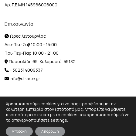
Αρ. Γ.Ε.ΜΗ 145966006000
Επικοινωνία
Ώρες λειτουργίας
Δευ-Τετ-Σαβ 10:00 - 15:00
Τρι-Πεμ-Παρ 10:00 - 21:00
Πασσαλίδη 65, Καλαμαριά, 55132
+302314009337
info@di-arte.gr
Χρησιμοποιούμε cookies για να σας προσφέρουμε την
καλύτερη εμπειρία στον ιστότοπό μας. Μπορείτε να μάθετε
περισσότερα σχετικά με τα cookies που χρησιμοποιούμε ή να
© 2026 Designed and Developed by
MediaBox.
All rights
τα απενεργοποιήσετε
settings
.
reserved.
Αποδοχή
Απόρριψη