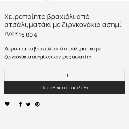
Χειροποίητο βραχιόλι από
ατσάλι,ματάκι με ζιργκονάκια ασημί
Original
15,00
€
Η
17,00
€
price
τρέχουσα
was:
τιμή
17,00 €.
είναι:
Χειροποίητο βραχιόλι από ατσάλι,ματάκι με
15,00 €.
ζιργκονάκια ασημί και χάντρες αιματίτη.
Προσθήκη στο καλάθι