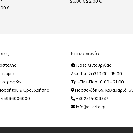
Original price was: 25,00
Η τρέχουσα τιμή 
25,00
€
22,00
€
ginal price was: 22,00 €.
Η τρέχουσα τιμή είναι: 20,00 €.
,00
€
ρίες
Επικοινωνία
οστολής
Ώρες λειτουργίας
ληρωμής
Δευ-Τετ-Σαβ 10:00 - 15:00
Επιστροφών
Τρι-Πεμ-Παρ 10:00 - 21:00
Απορρήτου & Όροι Χρήσης
Πασσαλίδη 65, Καλαμαριά, 5
Η 145966006000
+302314009337
info@di-arte.gr