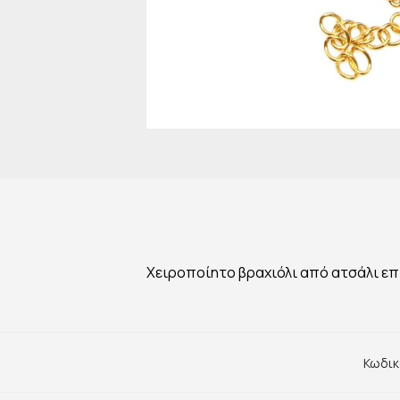
Χειροποίητο βραχιόλι από ατσάλι επ
Κωδικ