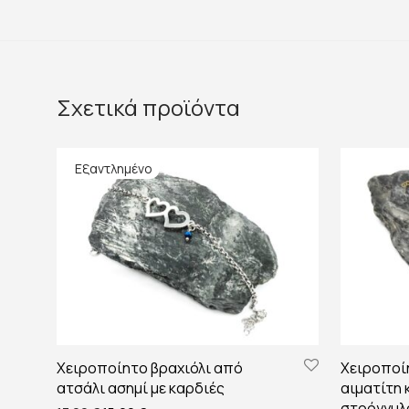
Σχετικά προϊόντα
Χειροποίητο βραχιόλι από
Χειροποί
ατσάλι ασημί με καρδιές
αιματίτη 
στρόγγυλ