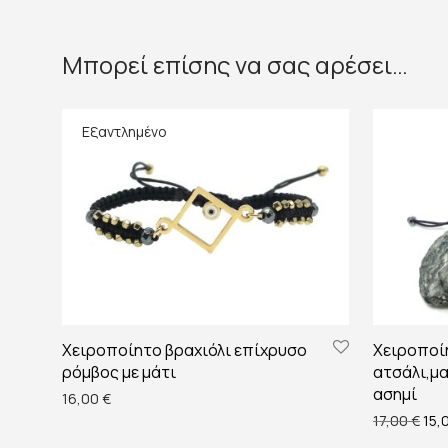
Μπορεί επίσης να σας αρέσει…
Χειροποίητο βραχιόλι επίχρυσο
Χειροποί
ρόμβος με μάτι
ατσάλι,μα
ασημί
16,00
€
Orig
17,00
€
15,