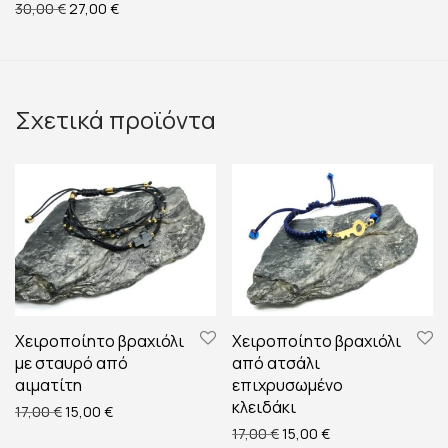
Original price was: 30,00 €.
Η τρέχουσα τιμή είναι: 27,00 €.
30,00
€
27,00
€
Σχετικά προϊόντα
Χειροποίητο βραχιόλι
Χειροποίητο βραχιόλι
με σταυρό από
από ατσάλι
αιματίτη
επιχρυσωμένο
κλειδάκι
Original price was: 17,00 €.
Η τρέχουσα τιμή είναι: 15,00 €.
17,00
€
15,00
€
Original price was: 17,00 €
Η τρέχουσα τιμή εί
17,00
€
15,00
€