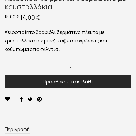
κρυσταλλάκια
Original
14,00
€
Η
15,00
€
price
τρέχουσα
was:
τιμή
15,00 €.
είναι:
Χειροποίητο βραχιόλι δερμάτινο πλεκτό με
14,00 €.
κρυσταλλάκια σε μπέζ-καφέ αποχρώσεις και
κούμπωμα από φίλντισι
Προσθήκη στο καλάθι
Περιγραφή