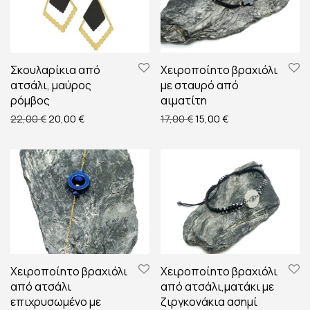
Σκουλαρίκια από
Χειροποίητο βραχιόλι
ατσάλι, μαύρος
με σταυρό από
ρόμβος
αιματίτη
Original price was: 22,00 €.
Η τρέχουσα τιμή είναι: 20,00 €.
Original price was: 17,00 €
Η τρέχουσα τιμή εί
22,00
€
20,00
€
17,00
€
15,00
€
Χειροποίητο βραχιόλι
Χειροποίητο βραχιόλι
από ατσάλι
από ατσάλι,ματάκι με
επιχρυσωμένο με
ζιργκονάκια ασημί