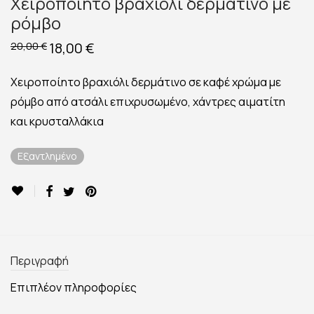
Χειροποίητο βραχιόλι δερμάτινο με
ρόμβο
Original
18,00
€
Η
20,00
€
price
τρέχουσα
was:
τιμή
20,00 €.
είναι:
Χειροποίητο βραχιόλι δερμάτινο σε καφέ χρώμα με
18,00 €.
ρόμβο από ατσάλι επιχρυσωμένο, χάντρες αιματίτη
και κρυσταλλάκια
Εξαντλημένο
Περιγραφή
Επιπλέον πληροφορίες