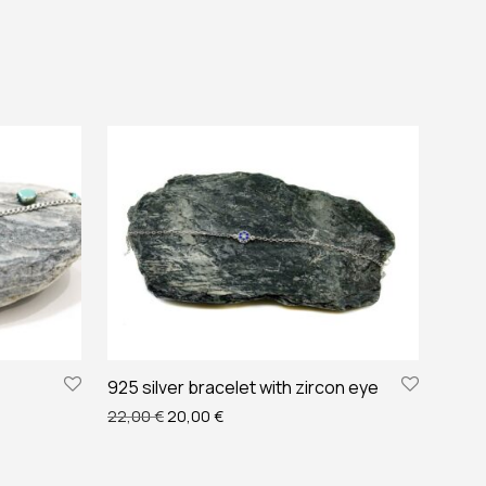
925 silver bracelet with zircon eye
Original price was: 22,00 €.
Η τρέχουσα τιμή είναι: 20,00 €.
22,00
€
20,00
€
€.
ίναι: 15,00 €.