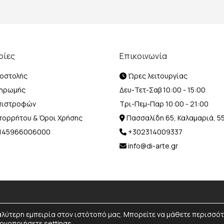
ρίες
Επικοινωνία
οστολής
Ώρες λειτουργίας
ληρωμής
Δευ-Τετ-Σαβ 10:00 - 15:00
Επιστροφών
Τρι-Πεμ-Παρ 10:00 - 21:00
Απορρήτου & Όροι Χρήσης
Πασσαλίδη 65, Καλαμαριά, 5
Η 145966006000
+302314009337
info@di-arte.gr
© 2026 Designed and Developed by
MediaBox.
All rights reserved.
αλύτερη εμπειρία στον ιστότοπό μας. Μπορείτε να μάθετε περισσό
νεργοποιήσετε
settings
.