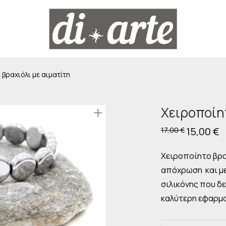
βραχιόλι με αιματίτη
Χειροποίη
Original
15,00
€
Η
17,00
€
price
τ
was:
τι
17,00 €.
εί
Χειροποίητο βραχ
15
απόχρωση και με
σιλικόνης που δε
καλύτερη εφαρμ