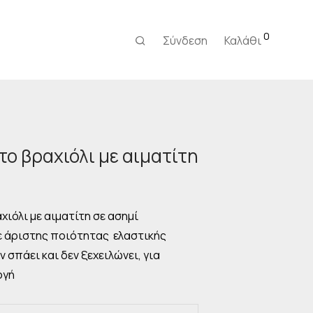
0
Σύνδεση
Καλάθι
το βραχιόλι με αιματίτη
ρέχουσα
μή
ναι:
ιόλι με αιματίτη σε ασημί
,00 €.
 άριστης ποιότητας ελαστικής
ν σπάει και δεν ξεχειλώνει, για
ογή