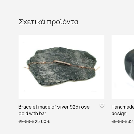
Σχετικά προϊόντα
Bracelet made of silver 925 rose
Handmade 9
gold with bar
design
Original price was: 28,00 €.
Η τρέχουσα τιμή είναι: 25,00 €.
Ori
28,00
€
25,00
€
36,00
€
32