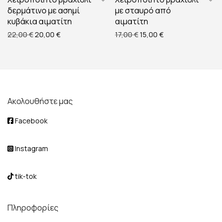
δερμάτινο με ασημί
με σταυρό από
κυβάκια αιματίτη
αιματίτη
Original price was: 22,00 €.
Η τρέχουσα τιμή είναι: 20,00 €.
Original price was: 17,00 €
Η τρέχουσα τιμή εί
22,00
€
20,00
€
17,00
€
15,00
€
Ακολουθήστε μας
Facebook
Instagram
tik-tok
Πληροφορίες