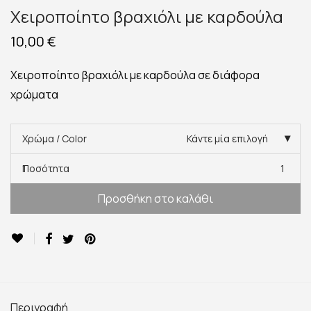
Χειροποίητο βραχιόλι με καρδούλα
10,00
€
Χειροποίητο βραχιόλι με καρδούλα σε διάφορα
χρώματα
Χρώμα / Color
Κάντε μία επιλογή
Ποσότητα
1
Προσθήκη στο καλάθι
Περιγραφή