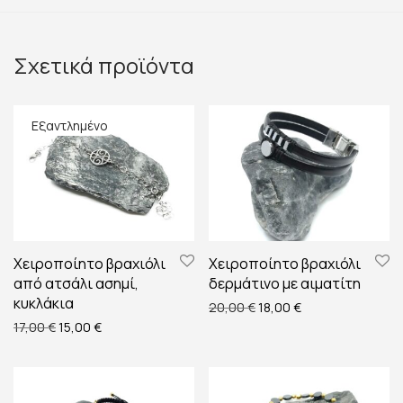
Σχετικά προϊόντα
Χειροποίητο βραχιόλι
Χειροποίητο βραχιόλι
από ατσάλι ασημί,
δερμάτινο με αιματίτη
κυκλάκια
Original price was: 20,00
Η τρέχουσα τιμή ε
20,00
€
18,00
€
Original price was: 17,00 €.
Η τρέχουσα τιμή είναι: 15,00 €.
17,00
€
15,00
€