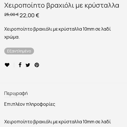
Χειροποίητο βραχιόλι με κρύσταλλα
Original
22,00
€
Η
25,00
€
price
τρέχουσα
was:
τιμή
25,00 €.
είναι:
Χειροποίητο βραχιόλι με κρύσταλλα 10mm σε λαδί
22,00 €.
χρώμα.
Εξαντλημένο
Περιγραφή
Επιπλέον πληροφορίες
Χειροποίητο βραχιόλι με κρύσταλλα 10mm σε λαδί