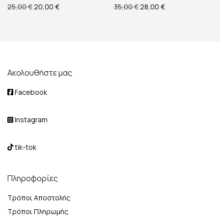
Original price was: 25,00 €.
Η τρέχουσα τιμή είναι: 20,00 €.
Original price was: 35,00 
Η τρέχουσα τιμή ε
25,00
€
20,00
€
35,00
€
28,00
€
Ακολουθήστε μας
Facebook
Instagram
tik-tok
Πληροφορίες
Τρόποι Αποστολής
Τρόποι Πληρωμής