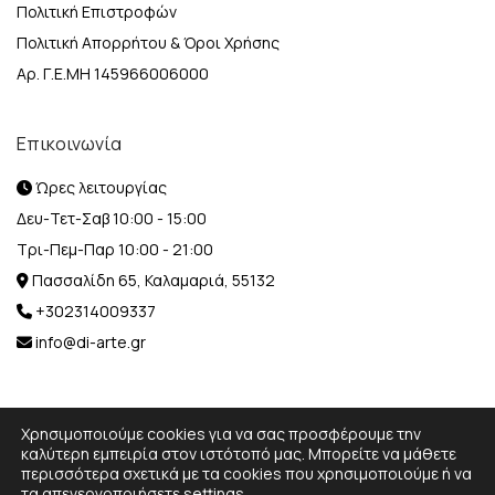
Πολιτική Επιστροφών
Πολιτική Απορρήτου & Όροι Χρήσης
Αρ. Γ.Ε.ΜΗ 145966006000
Επικοινωνία
Ώρες λειτουργίας
Δευ-Τετ-Σαβ 10:00 - 15:00
Τρι-Πεμ-Παρ 10:00 - 21:00
Πασσαλίδη 65, Καλαμαριά, 55132
+302314009337
info@di-arte.gr
Χρησιμοποιούμε cookies για να σας προσφέρουμε την
καλύτερη εμπειρία στον ιστότοπό μας. Μπορείτε να μάθετε
περισσότερα σχετικά με τα cookies που χρησιμοποιούμε ή να
© 2026 Designed and Developed by
MediaBox.
All rights
τα απενεργοποιήσετε
settings
.