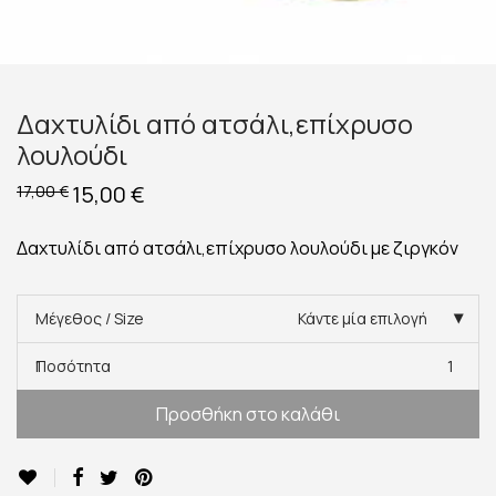
Δαχτυλίδι από ατσάλι,επίχρυσο
λουλούδι
Original
15,00
€
Η
17,00
€
price
τρέχουσα
was:
τιμή
17,00 €.
είναι:
Δαχτυλίδι από ατσάλι,επίχρυσο λουλούδι με ζιργκόν
15,00 €.
Μέγεθος / Size
Κάντε μία επιλογή
Ποσότητα
1
Προσθήκη στο καλάθι