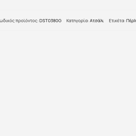
ωδικός προϊόντος:
DST0380G
Κατηγορία:
Ατσάλι
Ετικέτα:
Πέρ