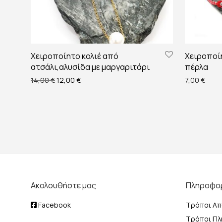
Χειροποίητο κολιέ από
Χειροποί
ατσάλι,αλυσίδα με μαργαριτάρι
πέρλα
Original price was: 14,00 €.
Η τρέχουσα τιμή είναι: 12,00 €.
14,00
€
12,00
€
7,00
€
Ακολουθήστε μας
Πληροφο
Facebook
Τρόποι Απ
Τρόποι Π