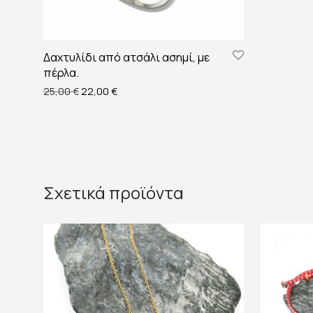
Δαχτυλίδι από ατσάλι ασημί, με
πέρλα.
Original price was: 25,00 €.
Η τρέχουσα τιμή είναι: 22,00 €.
25,00
€
22,00
€
Σχετικά προϊόντα