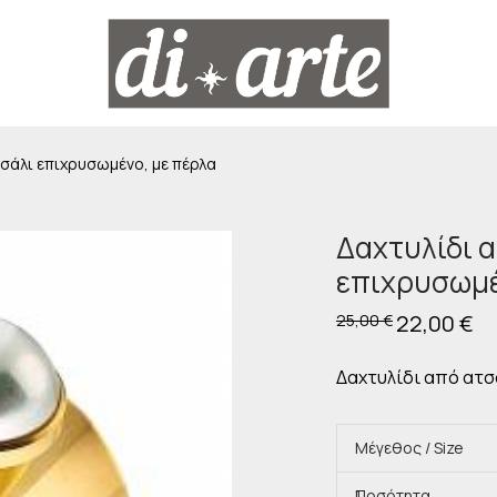
τσάλι επιχρυσωμένο, με πέρλα
Δαχτυλίδι 
επιχρυσωμέ
Original
22,00
€
Η
25,00
€
price
τρ
was:
τιμ
25,00 €.
είν
Δαχτυλίδι από ατσ
22,
Μέγεθος / Size
Ποσότητα
1