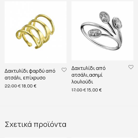
Δαχτυλίδι από
Δαχτυλίδι φαρδύ από
ατσάλι,ασημί
ατσάλι, επίχρυσο
λουλούδι
Original price was: 22,00 €.
Η τρέχουσα τιμή είναι: 18,00 €.
22,00
€
18,00
€
Original price was: 17,00 €
Η τρέχουσα τιμή εί
17,00
€
15,00
€
Σχετικά προϊόντα