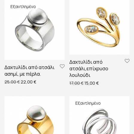
Δαχτυλίδι από
Δαχτυλίδι από ατσάλι
ατσάλι,επίχρυσο
ασημί, με πέρλα.
λουλούδι
Original price was: 25,00 €.
Η τρέχουσα τιμή είναι: 22,00 €.
25,00
€
22,00
€
Original price was: 17,00 €
Η τρέχουσα τιμή εί
17,00
€
15,00
€