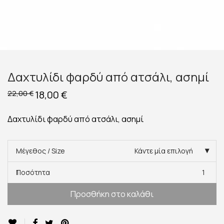
Δαχτυλίδι φαρδύ από ατσάλι, ασημί
Original
18,00
€
Η
22,00
€
price
τρέχουσα
was:
τιμή
22,00 €.
είναι:
Δαχτυλίδι φαρδύ από ατσάλι, ασημί
18,00 €.
Μέγεθος / Size
Κάντε μία επιλογή
Ποσότητα
1
Προσθήκη στο καλάθι