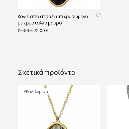
Κολιέ από ατσάλι επιχρυσωμένο
με κρύσταλλο μαύρο
Original price was: 25,00 €.
Η τρέχουσα τιμή είναι: 22,00 €.
25,00
€
22,00
€
Σχετικά προϊόντα