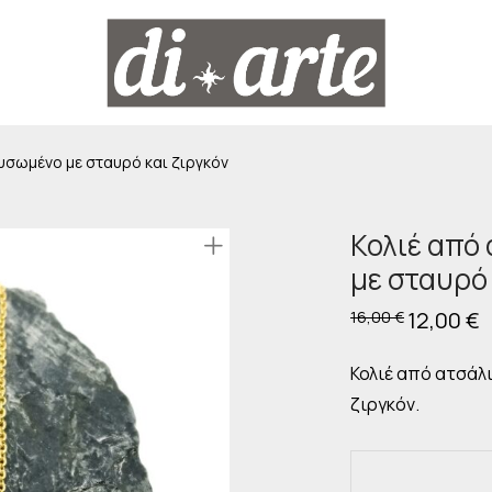
ρυσωμένο με σταυρό και ζιργκόν
Κολιέ από
με σταυρό 
Original
12,00
€
Η
16,00
€
price
τ
was:
τ
16,00 €.
εί
Κολιέ από ατσάλ
1
ζιργκόν.