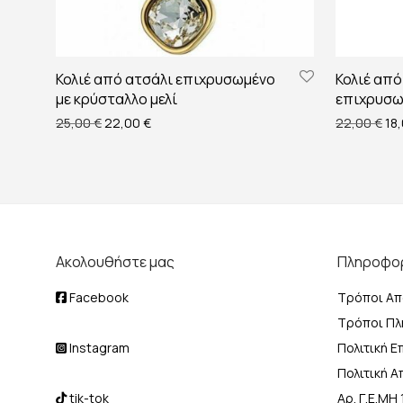
Κολιέ από ατσάλι επιχρυσωμένο
Κολιέ από
με κρύσταλλο μελί
επιχρυσω
Original price was: 25,00 €.
Η τρέχουσα τιμή είναι: 22,00 €.
Ori
25,00
€
22,00
€
22,00
€
18
Ακολουθήστε μας
Πληροφο
Facebook
Τρόποι Απ
Τρόποι Π
Instagram
Πολιτική 
Πολιτική 
tik-tok
Αρ. Γ.Ε.Μ