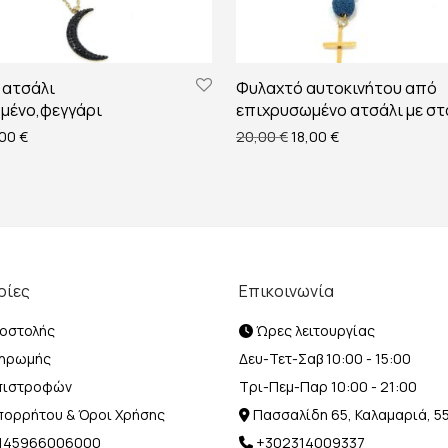
 ατσάλι
Φυλαχτό αυτοκινήτου από
μένο,φεγγάρι
επιχρυσωμένο ατσάλι με σ
ginal price was: 22,00 €.
Η τρέχουσα τιμή είναι: 18,00 €.
Original price was: 20,0
Η τρέχουσα τιμή 
,00
€
20,00
€
18,00
€
ρίες
Επικοινωνία
οστολής
Ώρες λειτουργίας
ληρωμής
Δευ-Τετ-Σαβ 10:00 - 15:00
Επιστροφών
Τρι-Πεμ-Παρ 10:00 - 21:00
Απορρήτου & Όροι Χρήσης
Πασσαλίδη 65, Καλαμαριά, 5
Η 145966006000
+302314009337