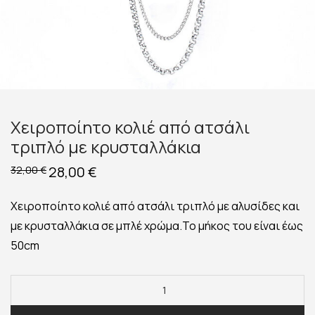
Χειροποίητο κολιέ από ατσάλι
τριπλό με κρυσταλλάκια
Original
28,00
€
Η
32,00
€
price
τρέχουσα
was:
τιμή
32,00 €.
είναι:
Χειροποίητο κολιέ από ατσάλι τριπλό με αλυσίδες και
28,00 €.
με κρυσταλλάκια σε μπλέ χρώμα.Το μήκος του είναι έως
50cm