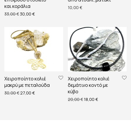
και κοράλια
10,00
€
Original price was: 33,00 €.
Η τρέχουσα τιμή είναι: 30,00 €.
33,00
€
30,00
€
Χειροποίητο κολιέ
Χειροποίητο κολιέ
μακρύ με πεταλούδα
δεμάτινο κοντό με
κύβο
Original price was: 30,00 €.
Η τρέχουσα τιμή είναι: 27,00 €.
30,00
€
27,00
€
Original price was: 20,00
Η τρέχουσα τιμή ε
20,00
€
18,00
€