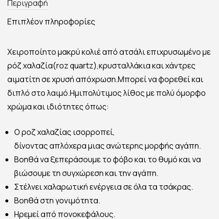
Περιγραφή
Επιπλέον πληροφορίες
Χειροποίητο μακρύ κολιέ από ατσάλι επιχρυσωμένο με
ρόζ χαλαζία(roz quartz),κρυσταλλάκια και χάντρες
αιματίτη σε χρυσή απόχρωση.Μπορεί να φορεθεί και
διπλό στο λαιμό.Ημιπολύτιμος λίθος με πολύ όμορφο
χρώμα και ιδιότητες όπως:
Ο ροζ χαλαζίας ισορροπεί,
δίνοντας απλόχερα μιας ανώτερης μορφής αγάπη.
Βοηθά να ξεπεράσουμε το φόβο και το θυμό και να
βιώσουμε τη συγχώρεση και την αγάπη.
Στέλνει χαλαρωτική ενέργεια σε όλα τα τσάκρας.
Βοηθά στη γονιμότητα.
Ηρεμεί από πονοκεφάλους.