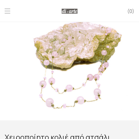
0
Χειροποίητο κολιέ από ατσάλι