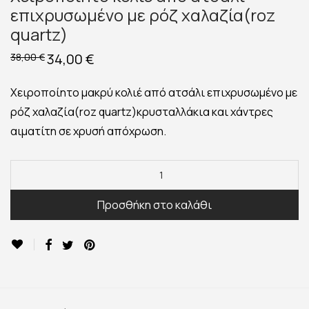
επιχρυσωμένο με ρόζ χαλαζία(roz
quartz)
Original
34,00
€
Η
38,00
€
price
τρέχουσα
was:
τιμή
38,00 €.
είναι:
Χειροποίητο μακρύ κολιέ από ατσάλι επιχρυσωμένο με
34,00 €.
ρόζ χαλαζία(roz quartz)κρυσταλλάκια και χάντρες
αιματίτη σε χρυσή απόχρωση.
Προσθήκη στο καλάθι