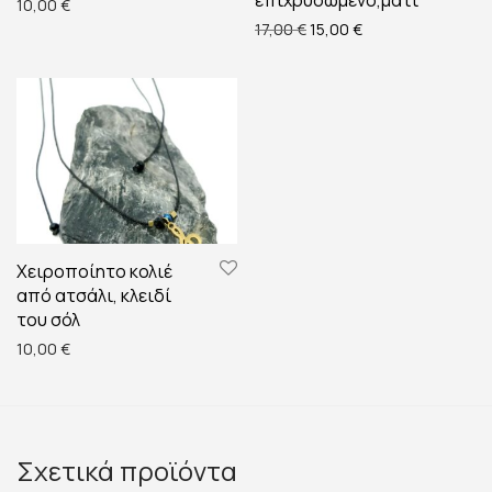
επιχρυσωμένο,μάτι
10,00
€
Original price was: 17,00 €
Η τρέχουσα τιμή εί
17,00
€
15,00
€
Χειροποίητο κολιέ
από ατσάλι, κλειδί
του σόλ
10,00
€
Σχετικά προϊόντα