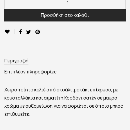
Προσθήκη στο καλάθι
Περιγραφή
Επιπλέον πληροφορίες
Χειροποίητο κολιέ από ατσάλι ,ματάκι επίχρυσο, με
κρυσταλλάκια και αιματίτη.Κορδόνι σατέν σε μαύρο
χρώμα με αυξομείωση,για να φοριέται σε όποιο μήκος
επιθυμείτε.