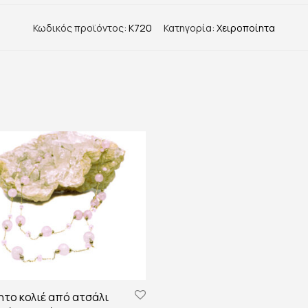
Κωδικός προϊόντος:
K720
Κατηγορία:
Χειροποίητα
το κολιέ από ατσάλι