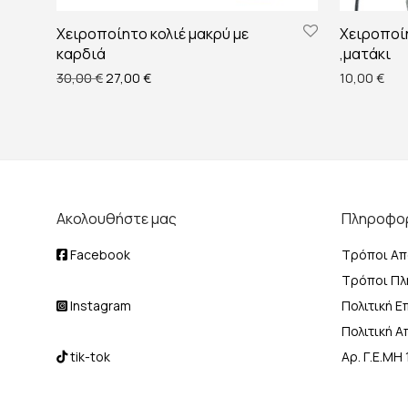
Χειροποίητο κολιέ μακρύ με
Χειροποίη
καρδιά
,ματάκι
Original price was: 30,00 €.
Η τρέχουσα τιμή είναι: 27,00 €.
30,00
€
27,00
€
10,00
€
Ακολουθήστε μας
Πληροφο
Facebook
Τρόποι Απ
Τρόποι Π
Instagram
Πολιτική 
Πολιτική 
tik-tok
Αρ. Γ.Ε.Μ