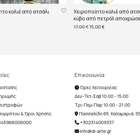
το κολιέ από ατσάλι
Χειροποίητο κολιέ από ατσ
κύβο από πετρόλ αποχρώσε
Original price was: 17,00 
Η τρέχουσα τιμή ε
17,00
€
15,00
€
ρίες
Επικοινωνία
οστολής
Ώρες λειτουργίας
ληρωμής
Δευ-Τετ-Σαβ 10:00 - 15:00
Επιστροφών
Τρι-Πεμ-Παρ 10:00 - 21:00
Απορρήτου & Όροι Χρήσης
Πασσαλίδη 65, Καλαμαριά, 5
Η 145966006000
+302314009337
info@di-arte.gr