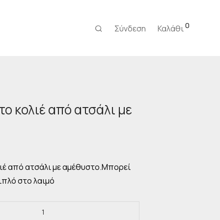
0
Σύνδεση
Καλάθι
ο κολιέ από ατσάλι με
Η
τρέχουσα
ιμή
ίναι:
ιέ από ατσάλι με αμέθυστο.Μπορεί
8,00 €.
ιπλό στο λαιμό