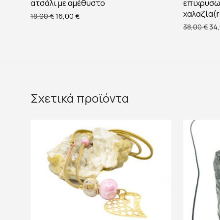
ατσάλι με αμέθυστο
επιχρυσω
χαλαζία(r
Original price was: 18,00 €.
Η τρέχουσα τιμή είναι: 16,00 €.
18,00
€
16,00
€
Ori
38,00
€
34
Σχετικά προϊόντα