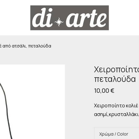
έ από ατσάλι, πεταλούδα
Χειροποίητο
πεταλούδα
10,00
€
Χειροποίητο κολιέ
ασημί,κρυσταλλάκια
Χρώμα / Color