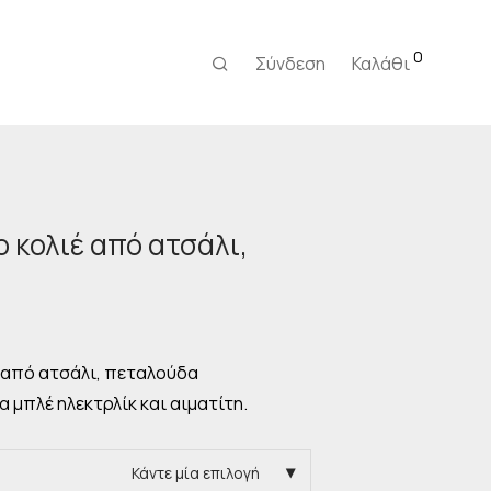
0
Σύνδεση
Καλάθι
 κολιέ από ατσάλι,
 από ατσάλι, πεταλούδα
 μπλέ ηλεκτρλίκ και αιματίτη.
Κάντε μία επιλογή