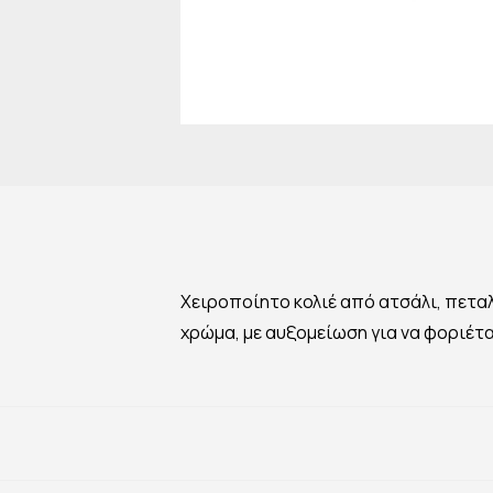
Χειροποίητο κολιέ από ατσάλι, πεταλ
χρώμα, με αυξομείωση για να φοριέτα