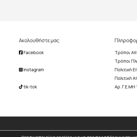
Ακολουθήστε μας
Πληροφο
Facebook
Τρόποι Απ
Τρόποι Π
Instagram
Πολιτική 
Πολιτική 
tik-tok
Αρ. Γ.Ε.Μ