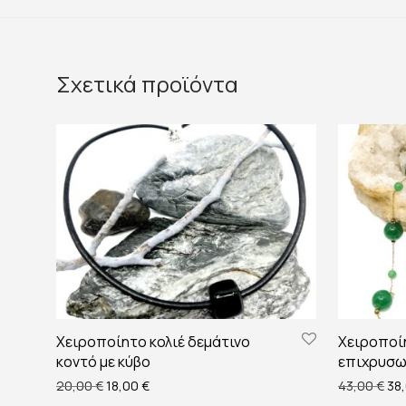
Σχετικά προϊόντα
Χειροποίητο κολιέ δεμάτινο
Χειροποίη
κοντό με κύβο
επιχρυσω
Original price was: 20,00 €.
Η τρέχουσα τιμή είναι: 18,00 €.
Ori
20,00
€
18,00
€
43,00
€
38