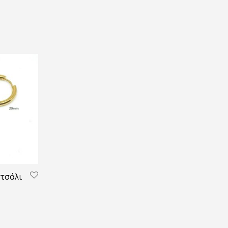
ατσάλι