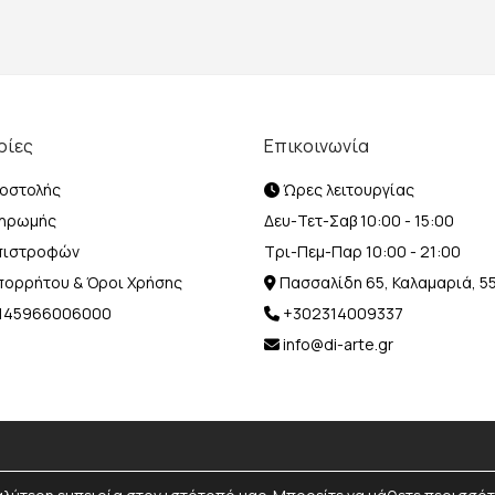
ρίες
Επικοινωνία
οστολής
Ώρες λειτουργίας
ληρωμής
Δευ-Τετ-Σαβ 10:00 - 15:00
Επιστροφών
Τρι-Πεμ-Παρ 10:00 - 21:00
Απορρήτου & Όροι Χρήσης
Πασσαλίδη 65, Καλαμαριά, 5
Η 145966006000
+302314009337
info@di-arte.gr
© 2026 Designed and Developed by
MediaBox.
All rights reserved.