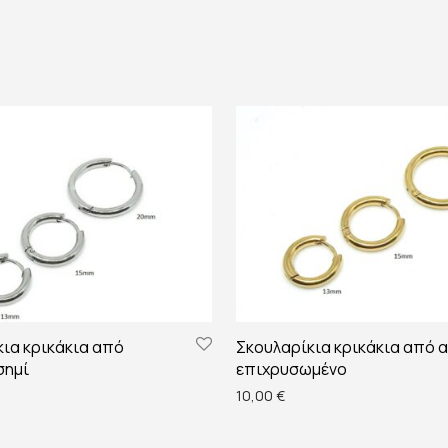
ια κρικάκια από
Σκουλαρίκια κρικάκια από 
σημί
επιχρυσωμένο
10,00
€