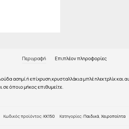
Περιγραφή
Επιπλέον πληροφορίες
ούδα ασημί ή επίχρυση,κρυσταλλάκια μπλέ ηλεκτρλίκ και α
ι σε όποιο μήκος επιθυμείτε.
Κωδικός προϊόντος:
KK150
Κατηγορίες:
Παιδικά
,
Χειροποίητα