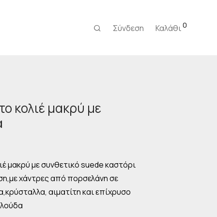
0
Σύνδεση
Καλάθι
το κολιέ μακρύ με
α
Η
ρέχουσα
ιμή
ίναι:
ιέ μακρύ με συνθετικό suede καστόρι
7,00 €.
η,με χάντρες από πορσελάνη σε
,κρύσταλλα, αιματίτη και επίχρυσο
αλούδα