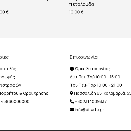
ο
πεταλούδα
ginal price was: 43,00 €.
Η τρέχουσα τιμή είναι: 38,00 €.
,00
€
10,00
€
ρίες
Επικοινωνία
οστολής
Ώρες λειτουργίας
ληρωμής
Δευ-Τετ-Σαβ 10:00 - 15:00
Επιστροφών
Τρι-Πεμ-Παρ 10:00 - 21:00
Απορρήτου & Όροι Χρήσης
Πασσαλίδη 65, Καλαμαριά, 5
Η 145966006000
+302314009337
info@di-arte.gr