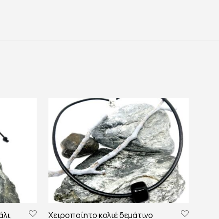
άλι,
Χειροποίητο κολιέ δεμάτινο