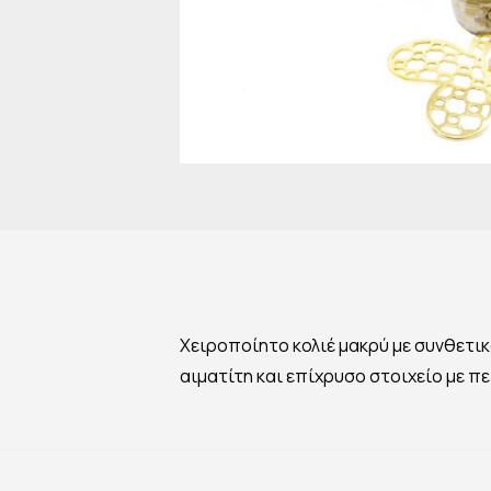
Χειροποίητο κολιέ μακρύ με συνθετι
αιματίτη και επίχρυσο στοιχείο με π