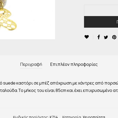
Περιγραφή
Επιπλέον πληροφορίες
κό suede καστόρι σε μπέζ απόχρωση,με χάντρες από πορσε
εταλούδα.Το μήκος του είναι 85cm και έχει επιχρυσωμένο 
Κωδικός προϊόντος:
K714
Κατηγορία:
Χειροποίητα