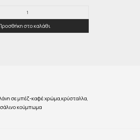
Προσθήκη στο καλάθι
λάνη σε μπέζ-καφέ χρώμα,κρύσταλλα,
ατσάλινο κούμπωμα