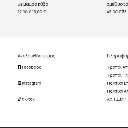
με μαύρο κύβο
αμέθυστ
Original price was: 17,00 €.
Η τρέχουσα τιμή είναι: 15,00 €.
Ori
17,00
€
15,00
€
43,00
€
38
Ακολουθήστε μας
Πληροφο
Facebook
Τρόποι Απ
Τρόποι Π
Instagram
Πολιτική 
Πολιτική 
tik-tok
Αρ. Γ.Ε.Μ