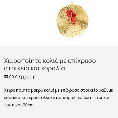
Χειροποίητο κολιέ με επίχρυσο
στοιχείο και κοράλια
Original
30,00
€
Η
33,00
€
price
τρέχουσα
was:
τιμή
33,00 €.
είναι:
Χειροποίητο μακρύ κολιέ με επίχρυσο στοιχείο μαζί με
30,00 €.
κοράλια και κρυσταλλάκια σε κοραλί χρώμα .Το μήκος
του είναι 90cm