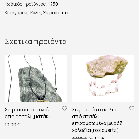
Κωδικός προϊόντος:
K750
Κατηγορίες:
Κολιέ
,
Χειροποίητα
Σχετικά προϊόντα
Χειροποίητο κολιέ
Χειροποίητο κολιέ
από ατσάλι ,ματάκι
από ατσάλι
επιχρυσωμένο με ρόζ
10,00
€
χαλαζία(roz quartz)
Original price was: 38,00 
Η τρέχουσα τιμή ε
38,00
€
34,00
€