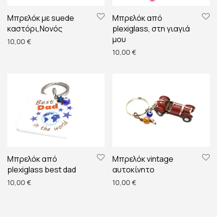
Μπρελόκ με suede
Μπρελόκ από
καστόρι,Nονός
plexiglass, στη γιαγιά
μου
10,00
€
10,00
€
Μπρελόκ από
Μπρελόκ vintage
plexiglass best dad
αυτοκίνητο
10,00
€
10,00
€