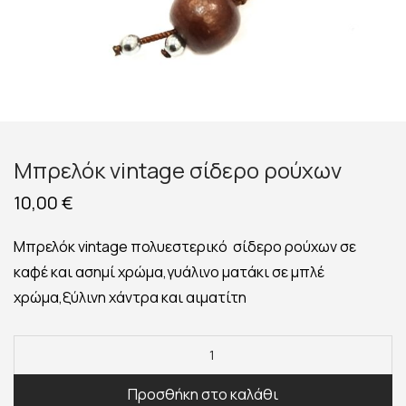
Μπρελόκ vintage σίδερο ρούχων
10,00
€
Μπρελόκ vintage πολυεστερικό σίδερο ρούχων σε
καφέ και ασημί χρώμα,γυάλινο ματάκι σε μπλέ
χρώμα,ξύλινη χάντρα και αιματίτη
Προσθήκη στο καλάθι