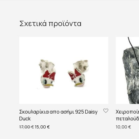
Σχετικά προϊόντα
Σκουλαρίκια απο ασήμι 925 Daisy
Χειροποίη
Duck
πεταλού
Original price was: 17,00 €.
Η τρέχουσα τιμή είναι: 15,00 €.
17,00
€
15,00
€
10,00
€