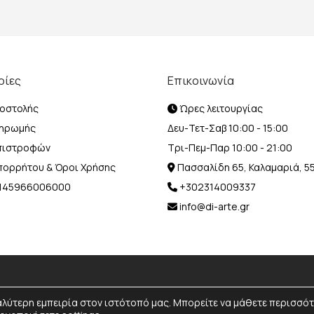
ρίες
Επικοινωνία
οστολής
Ώρες λειτουργίας
ληρωμής
Δευ-Τετ-Σαβ 10:00 - 15:00
Επιστροφών
Τρι-Πεμ-Παρ 10:00 - 21:00
Απορρήτου & Όροι Χρήσης
Πασσαλίδη 65, Καλαμαριά, 5
Η 145966006000
+302314009337
info@di-arte.gr
© 2026 Designed and Developed by
MediaBox.
All rights reserved.
αλύτερη εμπειρία στον ιστότοπό μας. Μπορείτε να μάθετε περισσό