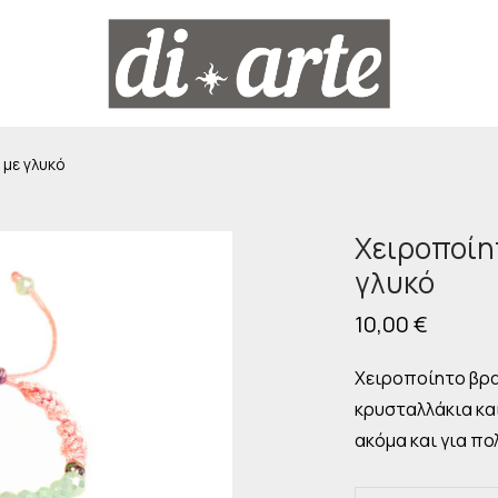
 με γλυκό
Χειροποίητ
γλυκό
10,00
€
Χειροποίητο βραχ
κρυσταλλάκια κα
ακόμα και για πο