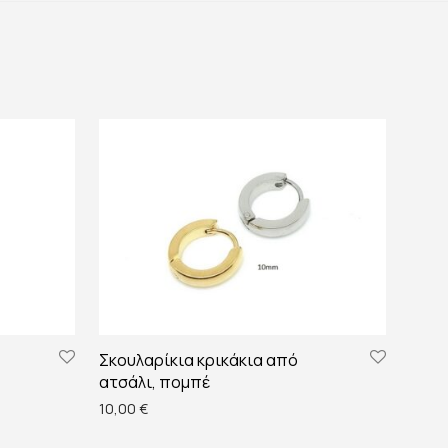
Σκουλαρίκια κρικάκια από
ατσάλι, πομπέ
 €.
ίναι: 12,00 €.
10,00
€