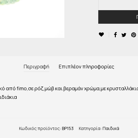
Περιγραφή
Επιπλέον πληροφορίες
κό από fimo,σε ρόζ,μώβ και βεραμάν χρώμα,με κρυσταλλάκια
ιδιάκια
Κωδικός προϊόντος:
BP153
Κατηγορία:
Παιδικά