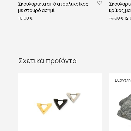
Σκουλαρίκια από ατσάλι κρίκος
Σκουλαρί
με σταυρό ασημί
κρίκος,μ
Ori
10,00
€
14,00
€
12
Σχετικά προϊόντα