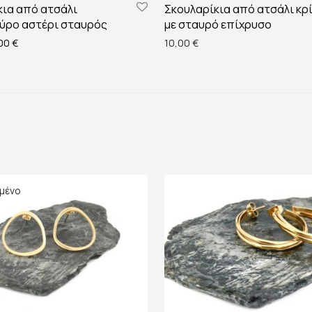
κια από ατσάλι
Σκουλαρίκια από ατσάλι κρ
αύρο αστέρι σταυρός
με σταυρό επίχρυσο
ginal price was: 14,00 €.
Η τρέχουσα τιμή είναι: 12,00 €.
,00
€
10,00
€