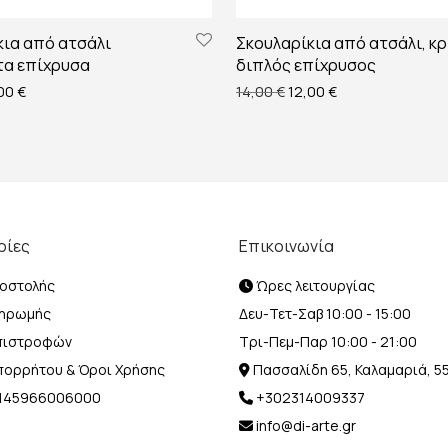
κια από ατσάλι
Σκουλαρίκια από ατσάλι, κρ
τα επίχρυσα
διπλός επίχρυσος
ginal price was: 14,00 €.
Η τρέχουσα τιμή είναι: 12,00 €.
Original price was: 14,00
Η τρέχουσα τιμή ε
,00
€
14,00
€
12,00
€
ρίες
Επικοινωνία
οστολής
Ώρες λειτουργίας
ληρωμής
Δευ-Τετ-Σαβ 10:00 - 15:00
Επιστροφών
Τρι-Πεμ-Παρ 10:00 - 21:00
Απορρήτου & Όροι Χρήσης
Πασσαλίδη 65, Καλαμαριά, 5
Η 145966006000
+302314009337
info@di-arte.gr