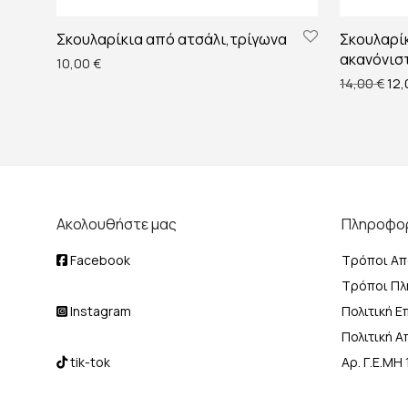
Σκουλαρίκια από ατσάλι,τρίγωνα
Σκουλαρί
ακανόνισ
10,00
€
Ori
14,00
€
12
Ακολουθήστε μας
Πληροφο
Facebook
Τρόποι Απ
Τρόποι Π
Instagram
Πολιτική 
Πολιτική 
tik-tok
Αρ. Γ.Ε.Μ