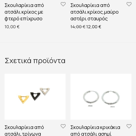
Σκουλαρίκια από
Σκουλαρίκια από
ατσάλι κρίκος με
ατσάλι κρίκος,μαύρο
φτερό επίχρυσο
αστέρι σταυρός
Original price was: 14,00 
Η τρέχουσα τιμή ε
10,00
€
14,00
€
12,00
€
Σχετικά προϊόντα
Σκουλαρίκια από
Σκουλαρίκια κρικάκια
ατσάλι,τρίγωνα
από ατσάλι ασημί