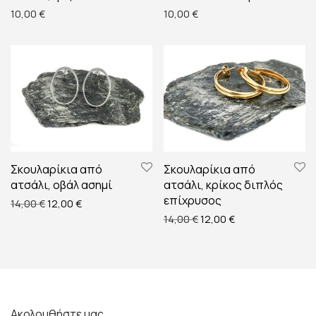
10,00
€
10,00
€
Σκουλαρίκια από
Σκουλαρίκια από
ατσάλι, οβάλ ασημί
ατσάλι, κρίκος διπλός
επίχρυσος
Original price was: 14,00 €.
Η τρέχουσα τιμή είναι: 12,00 €.
14,00
€
12,00
€
Original price was: 14,00 
Η τρέχουσα τιμή ε
14,00
€
12,00
€
Ακολουθήστε μας