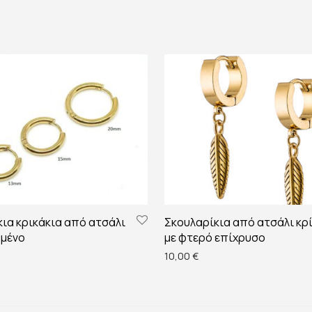
ια κρικάκια από ατσάλι
Σκουλαρίκια από ατσάλι κρ
μένο
με φτερό επίχρυσο
10,00
€