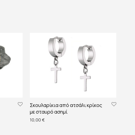
Σκουλαρίκια από ατσάλι κρίκος
με σταυρό ασημί
 €.
ίναι: 12,00 €.
10,00
€