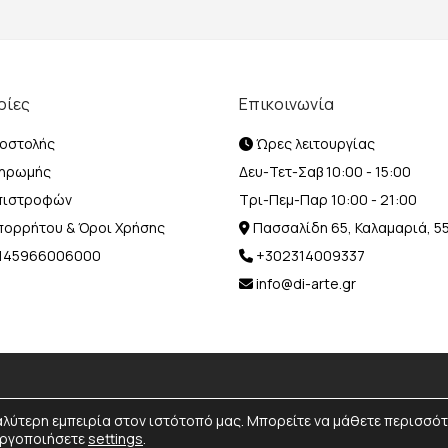
ρίες
Επικοινωνία
οστολής
Ώρες λειτουργίας
ληρωμής
Δευ-Τετ-Σαβ 10:00 - 15:00
Επιστροφών
Τρι-Πεμ-Παρ 10:00 - 21:00
Απορρήτου & Όροι Χρήσης
Πασσαλίδη 65, Καλαμαριά, 5
Η 145966006000
+302314009337
info@di-arte.gr
© 2026 Designed and Developed by
MediaBox.
All rights reserved.
αλύτερη εμπειρία στον ιστότοπό μας. Μπορείτε να μάθετε περισσό
νεργοποιήσετε
settings
.