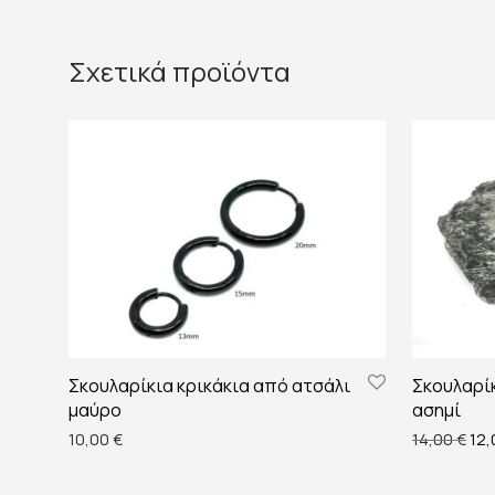
Σχετικά προϊόντα
Σκουλαρίκια κρικάκια από ατσάλι
Σκουλαρίκ
μαύρο
ασημί
Ori
10,00
€
14,00
€
12