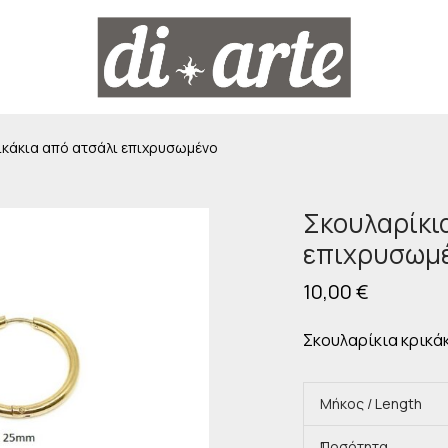
ικάκια από ατσάλι επιχρυσωμένο
Σκουλαρίκια
επιχρυσωμ
10,00
€
Σκουλαρίκια κρικά
Μήκος / Length
Ποσότητα
1