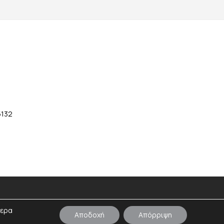
5132
τερα
Αποδοχή
Απόρριψη