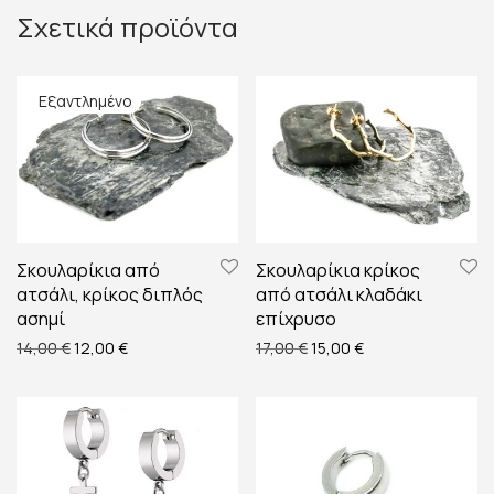
Σχετικά προϊόντα
Σκουλαρίκια από
Σκουλαρίκια κρίκος
ατσάλι, κρίκος διπλός
από ατσάλι κλαδάκι
ασημί
επίχρυσο
Original price was: 14,00 €.
Η τρέχουσα τιμή είναι: 12,00 €.
Original price was: 17,00 €
Η τρέχουσα τιμή εί
14,00
€
12,00
€
17,00
€
15,00
€