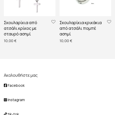
Σκουλαρίκια από
Σκουλαρίκια κρικάκια
ατσάλι κρίκος με
από ατσάλι πομπέ
σταυρό ασημί
ασημί
10,00
€
10,00
€
Ακολουθήστε μας
Facebook
Instagram
tik-tok