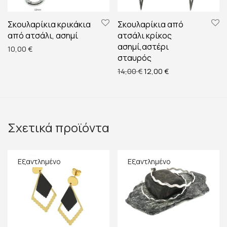
Σκουλαρίκια κρικάκια
Σκουλαρίκια από
από ατσάλι, ασημί
ατσάλι κρίκος
ασημί,αστέρι
10,00
€
σταυρός
Original price was: 14,00 
Η τρέχουσα τιμή ε
14,00
€
12,00
€
Σχετικά προϊόντα