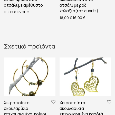
ατσάλι με αμέθυστο
ατσάλι με ρόζ
χαλαζία(roz quartz)
Original price was: 18,00 €.
Η τρέχουσα τιμή είναι: 16,00 €.
18,00
€
16,00
€
Original price was: 18,00 
Η τρέχουσα τιμή ε
18,00
€
16,00
€
Σχετικά προϊόντα
Χειροποίητα
Χειροποίητα
σκουλαρίκια
σκουλαρίκια
επιχρυσωμένα, κρίκοι
επιχρυσωμένα,καρδιά