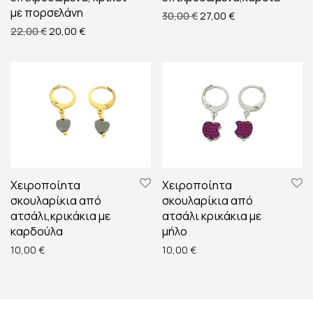
με πορσελάνη
Original price was: 30,00
Η τρέχουσα τιμή ε
30,00
€
27,00
€
Original price was: 22,00 €.
Η τρέχουσα τιμή είναι: 20,00 €.
22,00
€
20,00
€
Χειροποίητα
Χειροποίητα
σκουλαρίκια από
σκουλαρίκια από
ατσάλι,κρικάκια με
ατσάλι κρικάκια με
καρδούλα
μήλο
10,00
€
10,00
€