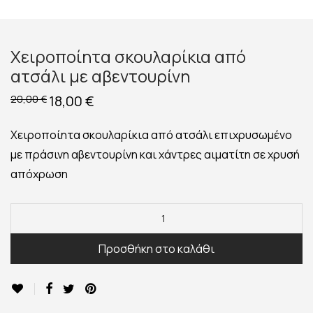
Χειροποίητα σκουλαρίκια από
ατσάλι με αβεντουρίνη
Original
18,00
€
Η
20,00
€
price
τρέχουσα
was:
τιμή
20,00 €.
είναι:
Χειροποίητα σκουλαρίκια από ατσάλι επιχρυσωμένο
18,00 €.
με πράσινη αβεντουρίνη και χάντρες αιματίτη σε χρυσή
απόχρωση
Προσθήκη στο καλάθι