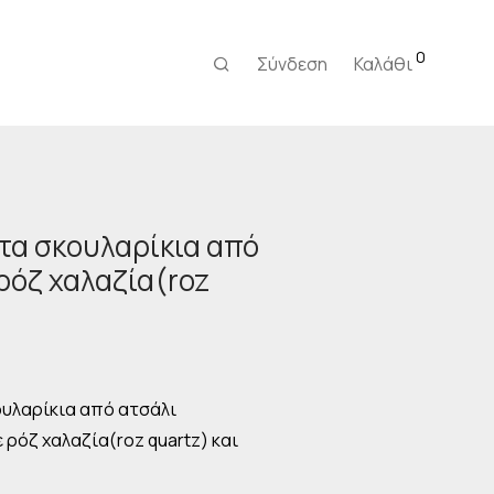
0
Σύνδεση
Καλάθι
τα σκουλαρίκια από
ρόζ χαλαζία(roz
ρέχουσα
ιμή
ναι:
υλαρίκια από ατσάλι
,00 €.
ρόζ χαλαζία(roz quartz) και