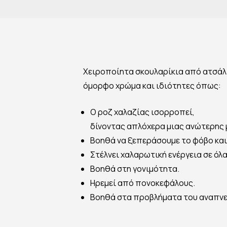
Χειροποίητα σκουλαρίκια από ατσάλι
όμορφο χρώμα και ιδιότητες όπως:
Ο ροζ χαλαζίας ισορροπεί,
δίνοντας απλόχερα μιας ανώτερης
Βοηθά να ξεπεράσουμε το φόβο και 
Στέλνει χαλαρωτική ενέργεια σε όλ
Βοηθά στη γονιμότητα.
Ηρεμεί από πονοκεφάλους.
Βοηθά στα προβλήματα του αναπνε