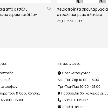
ια από ατσάλι,
Χειροποίητα σκουλαρίκια 
με αστεράκι ιριδίζον
ατσάλι ασημί με πλακέτα
Original price was: 22,0
Η τρέχουσα τιμή 
22,00
€
20,00
€
ρίες
Επικοινωνία
οστολής
Ώρες λειτουργίας
ληρωμής
Δευ-Τετ-Σαβ 10:00 - 15:00
Επιστροφών
Τρι-Πεμ-Παρ 10:00 - 21:00
Απορρήτου & Όροι Χρήσης
Πασσαλίδη 65, Καλαμαριά, 5
Η 145966006000
+302314009337
info@di-arte.gr