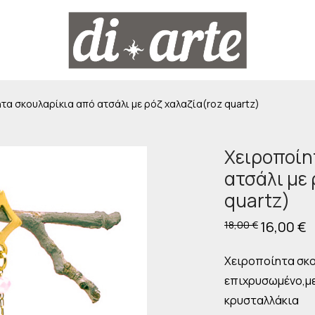
τα σκουλαρίκια από ατσάλι με ρόζ χαλαζία(roz quartz)
Χειροποίη
ατσάλι με 
quartz)
Original
16,00
€
Η
18,00
€
price
τ
was:
τ
18,00 €.
εί
Χειροποίητα σκο
16
επιχρυσωμένο,με 
κρυσταλλάκια