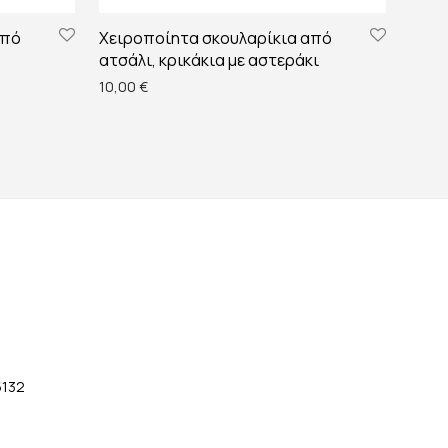
από
Χειροποίητα σκουλαρίκια από
ατσάλι, κρικάκια με αστεράκι
0 €.
είναι: 20,00 €.
10,00
€
5132