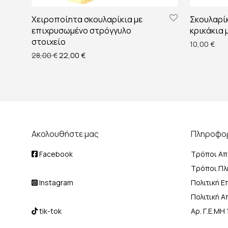
Χειροποίητα σκουλαρίκια με
Σκουλαρίκ
επιχρυσωμένο στρόγγυλο
κρικάκια 
στοιχείο
10,00
€
Original price was: 28,00 €.
Η τρέχουσα τιμή είναι: 22,00 €.
28,00
€
22,00
€
Ακολουθήστε μας
Πληροφο
Facebook
Τρόποι Απ
Τρόποι Π
Instagram
Πολιτική 
Πολιτική 
tik-tok
Αρ. Γ.Ε.Μ