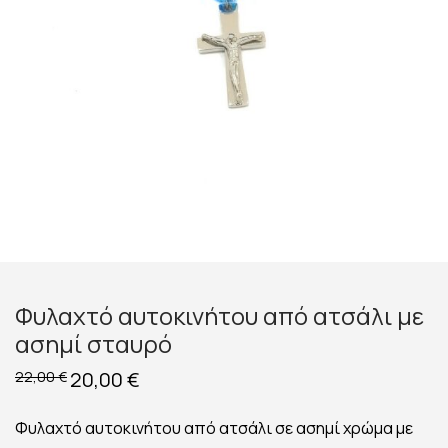
Φυλαχτό αυτοκινήτου από ατσάλι με
ασημί σταυρό
Original
20,00
€
Η
22,00
€
price
τρέχουσα
was:
τιμή
22,00 €.
είναι:
Φυλαχτό αυτοκινήτου από ατσάλι σε ασημί χρώμα με
20,00 €.