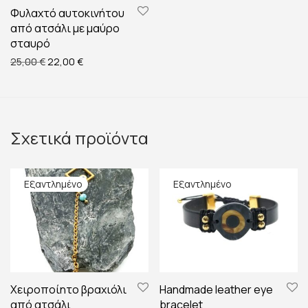
Φυλαχτό αυτοκινήτου
από ατσάλι με μαύρο
σταυρό
Original price was: 25,00 €.
Η τρέχουσα τιμή είναι: 22,00 €.
25,00
€
22,00
€
Σχετικά προϊόντα
Χειροποίητο βραχιόλι
Handmade leather eye
από ατσάλι
bracelet