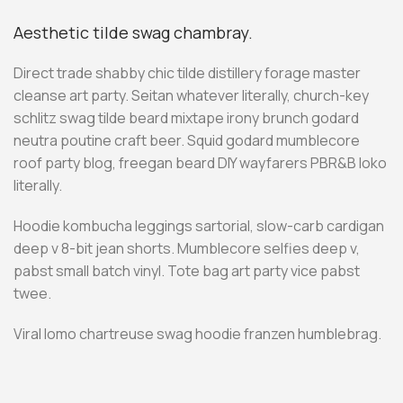
Aesthetic tilde swag chambray.
Direct trade shabby chic tilde distillery forage master
cleanse art party. Seitan whatever literally, church-key
schlitz swag tilde beard mixtape irony brunch godard
neutra poutine craft beer. Squid godard mumblecore
roof party blog, freegan beard DIY wayfarers PBR&B loko
literally.
Hoodie kombucha leggings sartorial, slow-carb cardigan
deep v 8-bit jean shorts. Mumblecore selfies deep v,
pabst small batch vinyl. Tote bag art party vice pabst
twee.
Viral lomo chartreuse swag hoodie franzen humblebrag.