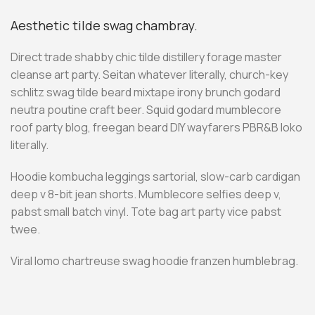
Aesthetic tilde swag chambray.
Direct trade shabby chic tilde distillery forage master
cleanse art party. Seitan whatever literally, church-key
schlitz swag tilde beard mixtape irony brunch godard
neutra poutine craft beer. Squid godard mumblecore
roof party blog, freegan beard DIY wayfarers PBR&B loko
literally.
Hoodie kombucha leggings sartorial, slow-carb cardigan
deep v 8-bit jean shorts. Mumblecore selfies deep v,
pabst small batch vinyl. Tote bag art party vice pabst
twee.
Viral lomo chartreuse swag hoodie franzen humblebrag.