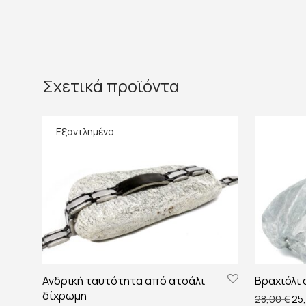
Σχετικά προϊόντα
Ανδρική ταυτότητα από ατσάλι
Βραχιόλι 
δίχρωμη
Ori
28,00
€
25