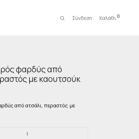
0
Σύνδεση
Καλάθι
υρός φαρδύς από
εραστός με καουτσούκ
Η
τρέχουσα
τιμή
ίναι:
αρδύς από ατσάλι, περαστός με
22,00 €.