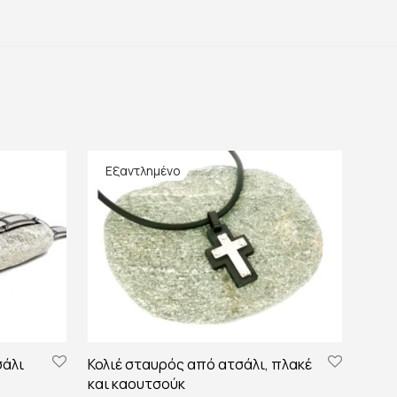
σάλι
Κολιέ σταυρός από ατσάλι, πλακέ
και καουτσούκ