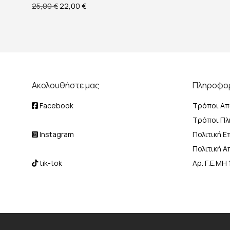
Original price was: 25,00 €.
Η τρέχουσα τιμή είναι: 22,00 €.
25,00
€
22,00
€
Ακολουθήστε μας
Πληροφο
Facebook
Τρόποι Απ
Τρόποι Π
Instagram
Πολιτική 
Πολιτική 
tik-tok
Αρ. Γ.Ε.Μ