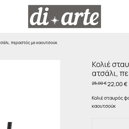
σάλι, περαστός με καουτσούκ
Κολιέ στα
ατσάλι, π
Original
22,00
€
25,00
€
price
was:
25,00 €.
ε
Κολιέ σταυρός φ
καουτσούκ