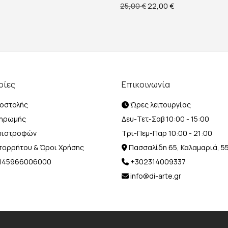
Original price was: 25,00
Η τρέχουσα τιμή 
25,00
€
22,00
€
ρίες
Επικοινωνία
οστολής
Ώρες λειτουργίας
ληρωμής
Δευ-Τετ-Σαβ 10:00 - 15:00
Επιστροφών
Τρι-Πεμ-Παρ 10:00 - 21:00
Απορρήτου & Όροι Χρήσης
Πασσαλίδη 65, Καλαμαριά, 5
Η 145966006000
+302314009337
info@di-arte.gr