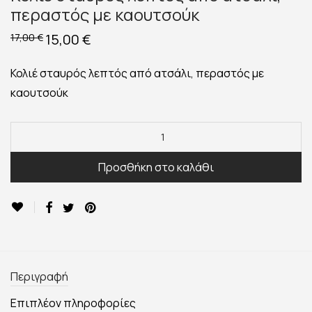
περαστός με καουτσούκ
Original
15,00
€
Η
17,00
€
price
τρέχουσα
was:
τιμή
17,00 €.
είναι:
Κολιέ σταυρός λεπτός από ατσάλι, περαστός με
15,00 €.
καουτσούκ
Προσθήκη στο καλάθι
Περιγραφή
Επιπλέον πληροφορίες