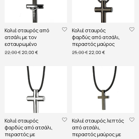
Κολιέ σταυρός από
Κολιέ σταυρός
ατσάλι με τον
φαρδύς από ατσάλι,
εσταυρωμένο
περαστός μαύρος
Original price was: 22,00 €.
Η τρέχουσα τιμή είναι: 20,00 €.
Original price was: 25,00
Η τρέχουσα τιμή 
22,00
€
20,00
€
25,00
€
22,00
€
Κολιέ σταυρός
Κολιέ σταυρός λεπτός
φαρδύς από ατσάλι,
από ατσάλι,
περαστός με
περαστός μαύρος με