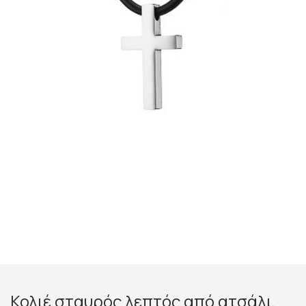
Κολιέ σταυρός λεπτός από ατσάλι,