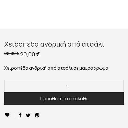
Χειροπέδα ανδρική από ατσάλι
Original
20,00
€
Η
22,00
€
price
τρέχουσα
was:
τιμή
22,00 €.
είναι:
Χειροπέδα ανδρική από ατσάλι σε μαύρο χρώμα
20,00 €.
Προσθήκη στο καλάθι