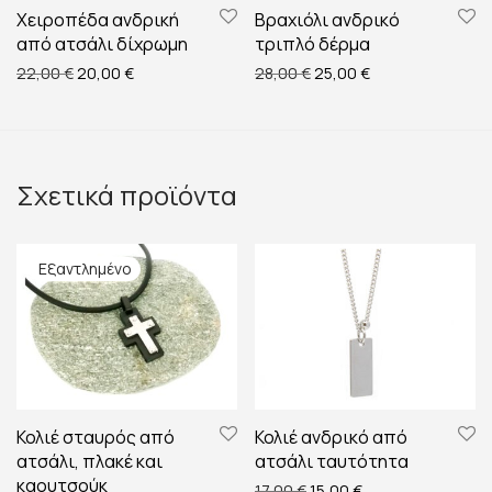
Χειροπέδα ανδρική
Βραχιόλι ανδρικό
από ατσάλι δίχρωμη
τριπλό δέρμα
Original price was: 22,00 €.
Η τρέχουσα τιμή είναι: 20,00 €.
Original price was: 28,00
Η τρέχουσα τιμή ε
22,00
€
20,00
€
28,00
€
25,00
€
Σχετικά προϊόντα
Κολιέ σταυρός από
Κολιέ ανδρικό από
ατσάλι, πλακέ και
ατσάλι ταυτότητα
καουτσούκ
Original price was: 17,00 €
Η τρέχουσα τιμή εί
17,00
€
15,00
€