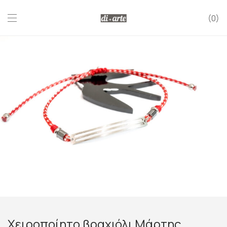
0
Χειροποίητο βραχιόλι Μάρτης