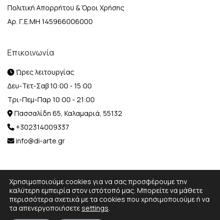
Πολιτική Απορρήτου & Όροι Χρήσης
Αρ. Γ.Ε.ΜΗ 145966006000
Επικοινωνία
Ώρες λειτουργίας
Δευ-Τετ-Σαβ 10:00 - 15:00
Τρι-Πεμ-Παρ 10:00 - 21:00
Πασσαλίδη 65, Καλαμαριά, 55132
+302314009337
info@di-arte.gr
Χρησιμοποιούμε cookies για να σας προσφέρουμε την
καλύτερη εμπειρία στον ιστότοπό μας. Μπορείτε να μάθετε
περισσότερα σχετικά με τα cookies που χρησιμοποιούμε ή να
© 2026 Designed and Developed by
MediaBox.
All rights
τα απενεργοποιήσετε
settings
.