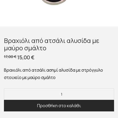
Βραχιόλι από ατσάλι αλυσίδα με
μαύρο σμάλτο
Original
15,00
€
Η
17,00
€
price
τρέχουσα
was:
τιμή
17,00 €.
είναι:
Βραχιόλι από ατσάλι ασημί αλυσίδα με στρόγγυλο
15,00 €.
στοιχείο με μαύρο σμάλτο
Προσθήκη στο καλάθι