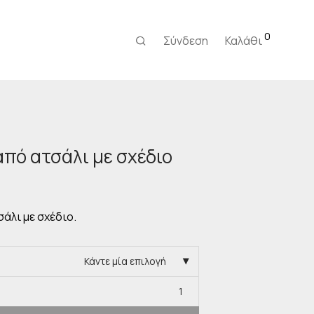
0
Σύνδεση
Καλάθι
πό ατσάλι με σχέδιο
χουσα
:
άλι με σχέδιο.
0 €.
Κάντε μία επιλογή