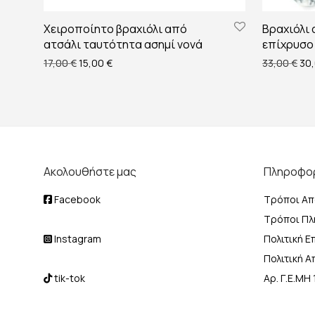
Χειροποίητο βραχιόλι από
Βραχιόλι
ατσάλι ταυτότητα ασημί νονά
επίχρυσο
Original price was: 17,00 €.
Η τρέχουσα τιμή είναι: 15,00 €.
Ori
17,00
€
15,00
€
33,00
€
30
Ακολουθήστε μας
Πληροφο
Facebook
Τρόποι Απ
Τρόποι Π
Instagram
Πολιτική 
Πολιτική 
tik-tok
Αρ. Γ.Ε.Μ