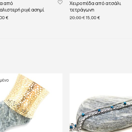
α από
Χειροπέδα από ατσάλι
αλιστερή ριγέ ασημί
τετράγωνη
ginal price was: 20,00 €.
Η τρέχουσα τιμή είναι: 18,00 €.
Original price was: 20,0
Η τρέχουσα τιμή 
,00
€
20,00
€
15,00
€