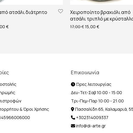
 από ατσάλι διάτρητο
Χειροποίητο βραχιόλι από
ατσάλι τριπλό με κρύσταλλ
ginal price was: 33,00 €.
Η τρέχουσα τιμή είναι: 30,00 €.
Original price was: 17,00 
Η τρέχουσα τιμή ε
,00
€
17,00
€
15,00
€
ρίες
Επικοινωνία
οστολής
Ώρες λειτουργίας
ληρωμής
Δευ-Τετ-Σαβ 10:00 - 15:00
Επιστροφών
Τρι-Πεμ-Παρ 10:00 - 21:00
Απορρήτου & Όροι Χρήσης
Πασσαλίδη 65, Καλαμαριά, 5
Η 145966006000
+302314009337
info@di-arte.gr