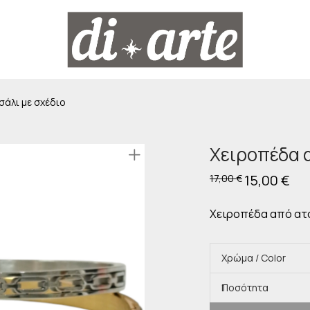
σάλι με σχέδιο
Χειροπέδα α
Original
15,00
€
Η
17,00
€
price
τρέ
was:
τιμή
17,00 €.
είναι
Χειροπέδα από ατσ
15,0
Χρώμα / Color
Ποσότητα
1