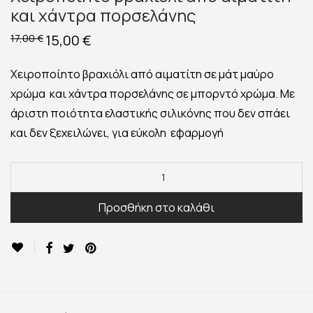
και χάντρα πορσελάνης
Original
15,00
€
Η
17,00
€
price
τρέχουσα
was:
τιμή
17,00 €.
είναι:
Χειροποίητο βραχιόλι από αιματίτη σε μάτ μαύρο
15,00 €.
χρώμα και χάντρα πορσελάνης σε μπορντό χρώμα. Με
άριστη ποιότητα ελαστικής σιλικόνης που δεν σπάει
και δεν ξεχειλώνει, για εύκολη εφαρμογή
Προσθήκη στο καλάθι