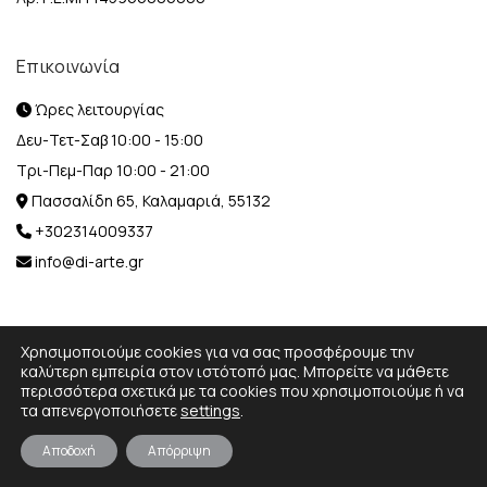
Επικοινωνία
Ώρες λειτουργίας
Δευ-Τετ-Σαβ 10:00 - 15:00
Τρι-Πεμ-Παρ 10:00 - 21:00
Πασσαλίδη 65, Καλαμαριά, 55132
+302314009337
info@di-arte.gr
Χρησιμοποιούμε cookies για να σας προσφέρουμε την
καλύτερη εμπειρία στον ιστότοπό μας. Μπορείτε να μάθετε
περισσότερα σχετικά με τα cookies που χρησιμοποιούμε ή να
© 2026 Designed and Developed by
MediaBox.
All rights
τα απενεργοποιήσετε
settings
.
reserved.
Αποδοχή
Απόρριψη