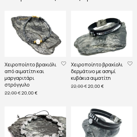
Χειροποίητο βραχιόλι
Χειροποίητο βραχίολι
από αιματίτη και
δερμάτινο με ασημί
μαργαριτάρι
κυβάκια αιματίτη
στρόγγυλο
Original price was: 22,00
Η τρέχουσα τιμή 
22,00
€
20,00
€
Original price was: 22,00 €.
Η τρέχουσα τιμή είναι: 20,00 €.
22,00
€
20,00
€